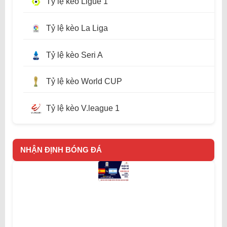
Tỷ lệ kèo Ligue 1
Tỷ lệ kèo La Liga
Tỷ lệ kèo Seri A
Tỷ lệ kèo World CUP
Tỷ lệ kèo V.league 1
NHẬN ĐỊNH BÓNG ĐÁ