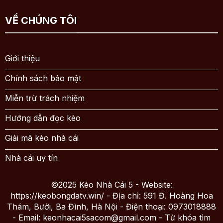
VỀ CHÚNG TÔI
Giới thiệu
Chính sách bảo mật
Miễn trừ trách nhiệm
Hướng dẫn đọc kèo
Giải mã kèo nhà cái
Nhà cái uy tín
©2025 Kèo Nhà Cái 5 - Website:
https://keobongdatv.win/ - Địa chỉ: 591 Đ. Hoàng Hoa
Thám, Bưởi, Ba Đình, Hà Nội - Điện thoại: 0973018888
- Email:
keonhacai5sacom@gmail.com
- Từ khóa tìm