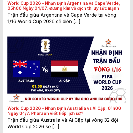
World Cup 2026 – Nhận Định Argentina vs Cape Verde,
05h00 Ngày 04/07: Đương kim vô địch thị uy sức mạnh
Trận đấu giữa Argentina và Cape Verde tại vòng
1/16 World Cup 2026 sẽ diễn [...]
World Cup 2026 – Nhận Định Australia vs Ai Cập, 01h00
Ngày 04/7: Pharaoh viết tiếp lịch sử?
Trận đấu giữa Australia và Ai Cập tại vòng 32 đội
World Cup 2026 sẽ [...]