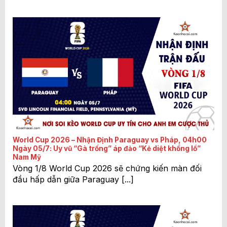
World Cup 2026 – Nhận Định Paraguay vs Pháp, 04h00
Ngày 05/7: Uy vũ “Gà trống” áp đảo “Kẻ diệt khổng lồ”
Nam Mỹ
Vòng 1/8 World Cup 2026 sẽ chứng kiến màn đối
đầu hấp dẫn giữa Paraguay [...]