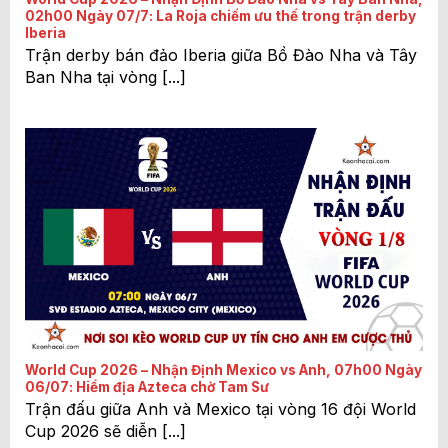
02h00 Ngày 07/7: La Roja chiếm ưu thế trong trận derby
Iberia
Trận derby bán đảo Iberia giữa Bồ Đào Nha và Tây
Ban Nha tại vòng [...]
World Cup 2026 – Nhận Định Mexico vs Anh, 07h00 Ngày
06/07: Hiểm địa Azteca chờ Tam Sư
Trận đấu giữa Anh và Mexico tại vòng 16 đội World
Cup 2026 sẽ diễn [...]