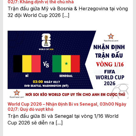
02/7: Khẳng định vị thế chủ nhà
Trận đấu giữa Mỹ và Bosnia & Herzegovina tại vòng
32 đội World Cup 2026 [...]
World Cup 2026 – Nhận Định Bỉ vs Senegal, 03h00 Ngày
02/7: Quỷ đỏ vượt khó
Trận đấu giữa Bỉ và Senegal tại vòng 1/16 World
Cup 2026 sẽ diễn ra [...]