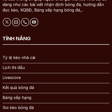
dàng như các bài viết nhận định bóng đá, hướng dẫn
đọc kèo, KQBĐ, Bảng xếp hạng bóng đá,..
TÍNH NĂNG
Tỷ lệ kèo nhà cái
Lịch thi đấu
Livescore
Kết quả bóng đá
Bảng xếp hạng
Soi kèo bóng đá