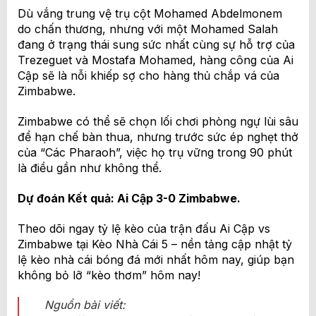
Dù vắng trung vệ trụ cột Mohamed Abdelmonem
do chấn thương, nhưng với một Mohamed Salah
đang ở trạng thái sung sức nhất cùng sự hỗ trợ của
Trezeguet và Mostafa Mohamed, hàng công của Ai
Cập sẽ là nỗi khiếp sợ cho hàng thủ chắp vá của
Zimbabwe.
Zimbabwe có thể sẽ chọn lối chơi phòng ngự lùi sâu
để hạn chế bàn thua, nhưng trước sức ép nghẹt thở
của “Các Pharaoh”, việc họ trụ vững trong 90 phút
là điều gần như không thể.
Dự đoán Kết quả: Ai Cập 3-0 Zimbabwe.
Theo dõi ngay tỷ lệ kèo của trận đấu Ai Cập vs
Zimbabwe tại Kèo Nhà Cái 5 – nền tảng cập nhật tỷ
lệ kèo nhà cái bóng đá mới nhất hôm nay, giúp bạn
không bỏ lỡ “kèo thơm” hôm nay!
Nguồn bài viết: