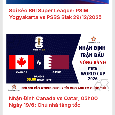
Soi kèo BRI Super League: PSIM
Yogyakarta vs PSBS Biak 29/12/2025
Nhận Định Canada vs Qatar, 05h00
Ngày 19/6: Chủ nhà tăng tốc