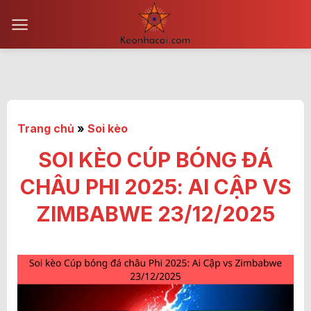
Bỏ
qua
nội
dung
Trang chủ
»
Soi kèo
SOI KÈO CÚP BÓNG ĐÁ
CHÂU PHI 2025: AI CẬP VS
ZIMBABWE 23/12/2025