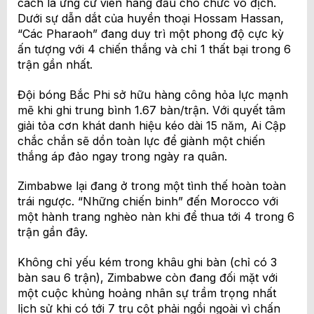
cách là ứng cử viên hàng đầu cho chức vô địch.
Dưới sự dẫn dắt của huyền thoại Hossam Hassan,
“Các Pharaoh” đang duy trì một phong độ cực kỳ
ấn tượng với 4 chiến thắng và chỉ 1 thất bại trong 6
trận gần nhất.
Đội bóng Bắc Phi sở hữu hàng công hỏa lực mạnh
mẽ khi ghi trung bình 1.67 bàn/trận. Với quyết tâm
giải tỏa cơn khát danh hiệu kéo dài 15 năm, Ai Cập
chắc chắn sẽ dồn toàn lực để giành một chiến
thắng áp đảo ngay trong ngày ra quân.
Zimbabwe lại đang ở trong một tình thế hoàn toàn
trái ngược. “Những chiến binh” đến Morocco với
một hành trang nghèo nàn khi để thua tới 4 trong 6
trận gần đây.
Không chỉ yếu kém trong khâu ghi bàn (chỉ có 3
bàn sau 6 trận), Zimbabwe còn đang đối mặt với
một cuộc khủng hoảng nhân sự trầm trọng nhất
lịch sử khi có tới 7 trụ cột phải ngồi ngoài vì chấn