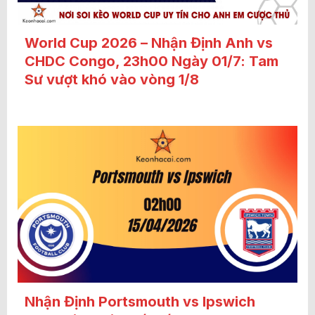
World Cup 2026 – Nhận Định Anh vs
CHDC Congo, 23h00 Ngày 01/7: Tam
Sư vượt khó vào vòng 1/8
Nhận Định Portsmouth vs Ipswich