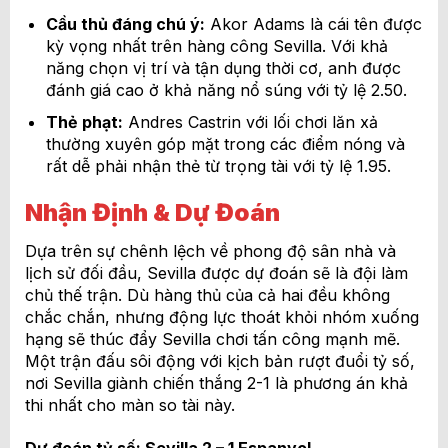
Cầu thủ đáng chú ý:
Akor Adams là cái tên được
kỳ vọng nhất trên hàng công Sevilla. Với khả
năng chọn vị trí và tận dụng thời cơ, anh được
đánh giá cao ở khả năng nổ súng với tỷ lệ 2.50.
Thẻ phạt:
Andres Castrin với lối chơi lăn xả
thường xuyên góp mặt trong các điểm nóng và
rất dễ phải nhận thẻ từ trọng tài với tỷ lệ 1.95.
Nhận Định & Dự Đoán
Dựa trên sự chênh lệch về phong độ sân nhà và
lịch sử đối đầu, Sevilla được dự đoán sẽ là đội làm
chủ thế trận. Dù hàng thủ của cả hai đều không
chắc chắn, nhưng động lực thoát khỏi nhóm xuống
hạng sẽ thúc đẩy Sevilla chơi tấn công mạnh mẽ.
Một trận đấu sôi động với kịch bản rượt đuổi tỷ số,
nơi Sevilla giành chiến thắng 2-1 là phương án khả
thi nhất cho màn so tài này.