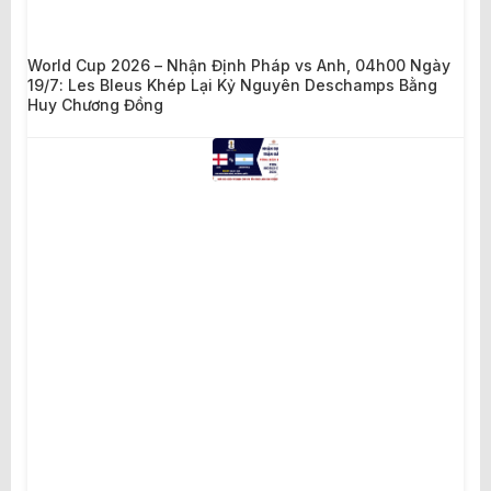
World Cup 2026 – Nhận Định Pháp vs Anh, 04h00 Ngày
19/7: Les Bleus Khép Lại Kỷ Nguyên Deschamps Bằng
Huy Chương Đồng