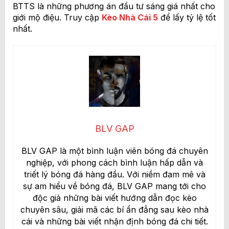
BTTS là những phương án đầu tư sáng giá nhất cho
giới mộ điệu. Truy cập
Kèo Nhà Cái 5
để lấy tỷ lệ tốt
nhất.
BLV GAP
BLV GAP là một bình luận viên bóng đá chuyên
nghiệp, với phong cách bình luận hấp dẫn và
triết lý bóng đá hàng đầu. Với niềm đam mê và
sự am hiểu về bóng đá, BLV GAP mang tới cho
độc giả những bài viết hướng dẫn đọc kèo
chuyên sâu, giải mã các bí ẩn đẳng sau kèo nhà
cái và những bài viết nhận định bóng đá chi tiết.