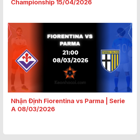
Championship 15/04/2026
Nhận Định Fiorentina vs Parma | Serie
A 08/03/2026