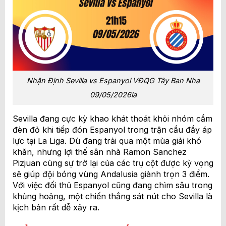
Nhận Định Sevilla vs Espanyol VĐQG Tây Ban Nha
09/05/2026la
Sevilla đang cực kỳ khao khát thoát khỏi nhóm cầm
đèn đỏ khi tiếp đón Espanyol trong trận cầu đầy áp
lực tại La Liga. Dù đang trải qua một mùa giải khó
khăn, nhưng lợi thế sân nhà Ramon Sanchez
Pizjuan cùng sự trở lại của các trụ cột được kỳ vọng
sẽ giúp đội bóng vùng Andalusia giành trọn 3 điểm.
Với việc đối thủ Espanyol cũng đang chìm sâu trong
khủng hoảng, một chiến thắng sát nút cho Sevilla là
kịch bản rất dễ xảy ra.