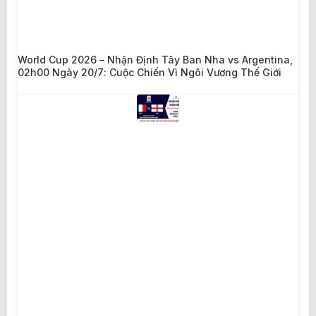
World Cup 2026 – Nhận Định Tây Ban Nha vs Argentina,
02h00 Ngày 20/7: Cuộc Chiến Vì Ngôi Vương Thế Giới