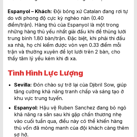
Espanyol – Khách:
Đội bóng xứ Catalan đang rơi tự
do với phong độ cực kỳ nghèo nàn (0.40
điểm/trận). Hàng thủ của Espanyol là một trong
những hàng thủ yếu nhất giải đấu khi để thủng lưới
trung bình 1.80 bàn/trận. Đặc biệt, khi phải thi đấu
xa nhà, họ chỉ kiếm được vỏn vẹn 0.33 điểm mỗi
trận và thường xuyên để lọt lưới trên 2 bàn, cho
thấy tâm lý yếu kém khi đi xa.
Tình Hình Lực Lượng
Sevilla:
Đón chào sự trở lại của Djibril Sow, giúp
tăng cường khả năng tranh chấp và sáng tạo ở
khu vực trung tuyến.
Espanyol:
Hậu vệ Ruben Sanchez đang bỏ ngỏ
khả năng ra sân sau khi gặp chấn thương nhẹ
vào cuối tuần qua, điều này có thể khiến hàng
thủ vốn đã mỏng manh của đội khách càng thêm
sơ hở.