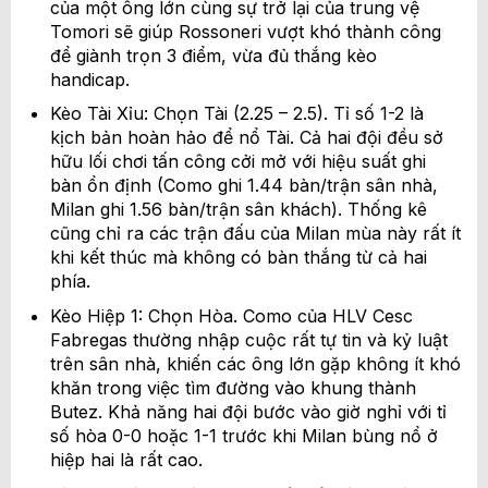
của một ông lớn cùng sự trở lại của trung vệ
Tomori sẽ giúp Rossoneri vượt khó thành công
để giành trọn 3 điểm, vừa đủ thắng kèo
handicap.
Kèo Tài Xỉu: Chọn Tài (2.25 – 2.5). Tỉ số 1-2 là
kịch bản hoàn hảo để nổ Tài. Cả hai đội đều sở
hữu lối chơi tấn công cởi mở với hiệu suất ghi
bàn ổn định (Como ghi 1.44 bàn/trận sân nhà,
Milan ghi 1.56 bàn/trận sân khách). Thống kê
cũng chỉ ra các trận đấu của Milan mùa này rất ít
khi kết thúc mà không có bàn thắng từ cả hai
phía.
Kèo Hiệp 1: Chọn Hòa. Como của HLV Cesc
Fabregas thường nhập cuộc rất tự tin và kỷ luật
trên sân nhà, khiến các ông lớn gặp không ít khó
khăn trong việc tìm đường vào khung thành
Butez. Khả năng hai đội bước vào giờ nghỉ với tỉ
số hòa 0-0 hoặc 1-1 trước khi Milan bùng nổ ở
hiệp hai là rất cao.