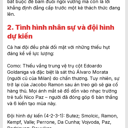
bắt buộc để bám đuổi ngôi vương mà còn là lời
khẳng định đẳng cấp trước một kẻ thách thức đang
lên.
2. Tình hình nhân sự và đội hình
dự kiến
Cả hai đội đều phải đối mặt với những thiếu hụt
đáng kể về lực lượng:
Como: Thiếu vắng trung vệ trụ cột Edoardo
Goldaniga và đặc biệt là sát thủ Álvaro Morata
(người cũ của Milan) do chấn thương. Tuy nhiên, sự
trở lại của Jacobo Ramon sau án treo giò sẽ gia cố
hàng thủ. Mọi ánh mắt sẽ đổ dồn vào nhạc trưởng
trẻ tuổi Nico Paz – người đã đóng góp 6 bàn thắng
và 6 kiến tạo mùa này.
Đội hình dự kiến (4-2-3-1): Butez; Smolcic, Ramon,
Kempf, Valle; Perrone, Da Cunha; Vojvoda, Paz,