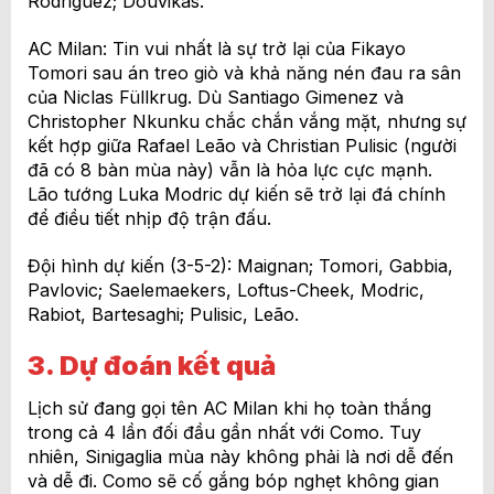
Rodriguez; Douvikas.
AC Milan: Tin vui nhất là sự trở lại của Fikayo
Tomori sau án treo giò và khả năng nén đau ra sân
của Niclas Füllkrug. Dù Santiago Gimenez và
Christopher Nkunku chắc chắn vắng mặt, nhưng sự
kết hợp giữa Rafael Leão và Christian Pulisic (người
đã có 8 bàn mùa này) vẫn là hỏa lực cực mạnh.
Lão tướng Luka Modric dự kiến sẽ trở lại đá chính
để điều tiết nhịp độ trận đấu.
Đội hình dự kiến (3-5-2): Maignan; Tomori, Gabbia,
Pavlovic; Saelemaekers, Loftus-Cheek, Modric,
Rabiot, Bartesaghi; Pulisic, Leão.
3. Dự đoán kết quả
Lịch sử đang gọi tên AC Milan khi họ toàn thắng
trong cả 4 lần đối đầu gần nhất với Como. Tuy
nhiên, Sinigaglia mùa này không phải là nơi dễ đến
và dễ đi. Como sẽ cố gắng bóp nghẹt không gian