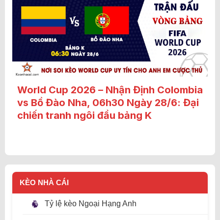
World Cup 2026 – Nhận Định Colombia
vs Bồ Đào Nha, 06h30 Ngày 28/6: Đại
chiến tranh ngôi đầu bảng K
KÈO NHÀ CÁI
Tỷ lệ kèo Ngoại Hạng Anh