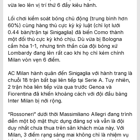
vừa leo lên vị trí thứ 6 đầy kiêu hãnh.
Lối chơi kiểm soát bóng chủ động (trung bình hơn
60%) cùng hàng thủ cực kỳ kỷ luật (chỉ lọt lưới
0.44 bàn/trận tại Sinigaglia) đã biến Como thành
một đối thủ cực kỳ khó chịu. Dù vừa bị Bologna
cầm hòa 1-1, nhưng tinh thần của đội bóng xứ
Lombardy đang lên rất cao khi họ chỉ kém chính
Milan vỏn vẹn 6 điểm.
AC Milan hành quân đến Sinigaglia với hành trang là
chuỗi 18 trận bất bại liên tiếp tại Serie A. Tuy nhiên,
2 trận hòa liên tiếp vừa qua trước Genoa và
Fiorentina đã khiến khoảng cách với đội đầu bảng
Inter Milan bị nới rộng.
“Rossoneri” dưới thời Massimiliano Allegri đang trình
diễn một bộ mặt thực dụng đáng sợ và vẫn là đội
duy nhất chưa thua trên sân khách mùa này. Với
Milan, 3 điểm rạng sáng mai không chỉ là nhiệm vụ