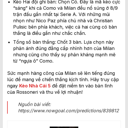
Kèo Hai đội ghi bàn: Chọn Có. Đây là mã kèo cực
“sáng” khi cả Como và Milan đều nổ súng ở 8/9
trận đấu gần nhất tại Serie A. Với những mũi
nhọn như Nico Paz phía chủ nhà và Christian
Pulisic bên phía khách, việc cả hai cùng có bàn
thắng là điều gần như chắc chắn.
Tổng số bàn thắng: Chốt 3 bàn. Lựa chọn này
phản ánh đúng đẳng cấp nhỉnh hơn của Milan
nhưng cũng cho thấy sự phản kháng mạnh mẽ
từ “ngựa ô” Como.
Sức mạnh hàng công của Milan sẽ lên tiếng đúng
lúc để mang về chiến thắng kịch tính. Hãy truy cập
ngay
Kèo Nhà Cái 5
để đặt niềm tin vào bản lĩnh
của Rossoneri và thu về lợi nhuận!
Nguồn bài viết:
https://www.nowgoal.com/predictions/839812