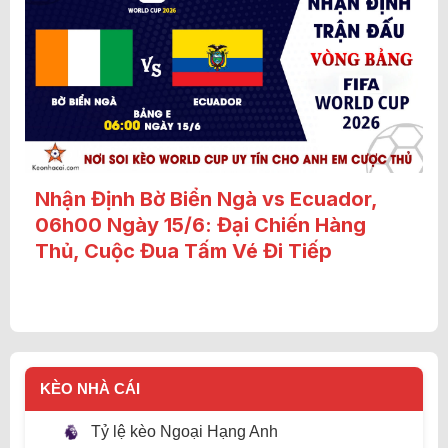
Nhận Định Bờ Biển Ngà vs Ecuador,
06h00 Ngày 15/6: Đại Chiến Hàng
Thủ, Cuộc Đua Tấm Vé Đi Tiếp
KÈO NHÀ CÁI
Tỷ lệ kèo Ngoại Hạng Anh