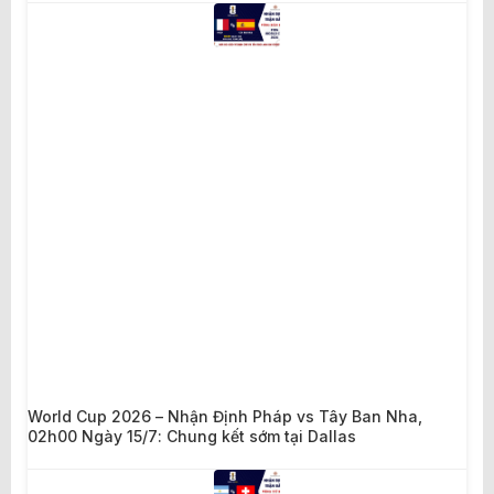
World Cup 2026 – Nhận Định Pháp vs Tây Ban Nha,
02h00 Ngày 15/7: Chung kết sớm tại Dallas