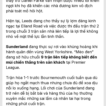
thầy trò Daniel Farke vẫn nhận được nhiều lời khen
ngợi khi họ đã khiến các nhà đương kim vô địch
phải toát mồ hôi hột.
Hiện tại, Leeds đang cho thấy sự lỳ lợm đáng kinh
ngạc tại Elland Road và việc được thi đấu trận thứ 2
trong chuỗi 3 trận sân nhà liên tiếp là lợi thế không
nhỏ về mặt thể lực lẫn tinh thần.
Sunderland
đang thực sự rơi vào khủng hoảng khi
hành quân đến vùng West Yorkshire. “Mèo đen”
đang sở hữu chuỗi
9 trận liên tiếp không biết đến
mùi chiến thắng trên sân khách
tại Premier
League.
Trận hòa 1-1 trước Bournemouth cuối tuần qua dù
giúp họ ngắt mạch thua nhưng chưa đủ để xoa dịu
nỗi lo xuống hạng. Lối chơi của Sunderland đang
trở nên dễ bị bắt bài và hàng thủ của họ thường
xuyên mắc những sai lầm cá nhân tai hại trong
những phút cuối trận.