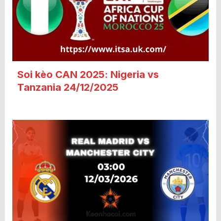
Soi kèo CAN 2025: Nigeria vs
Tanzania 24/12/2025