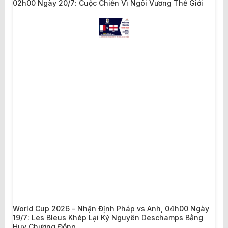
02h00 Ngày 20/7: Cuộc Chiến Vì Ngôi Vương Thế Giới
World Cup 2026 – Nhận Định Pháp vs Anh, 04h00 Ngày
19/7: Les Bleus Khép Lại Kỷ Nguyên Deschamps Bằng
Huy Chương Đồng