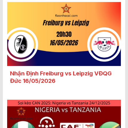
Nhận Định Freiburg vs Leipzig VĐQG
Đức 16/05/2026