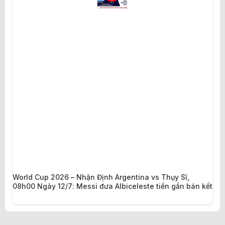
World Cup 2026 – Nhận Định Argentina vs Thụy Sĩ,
08h00 Ngày 12/7: Messi đưa Albiceleste tiến gần bán kết