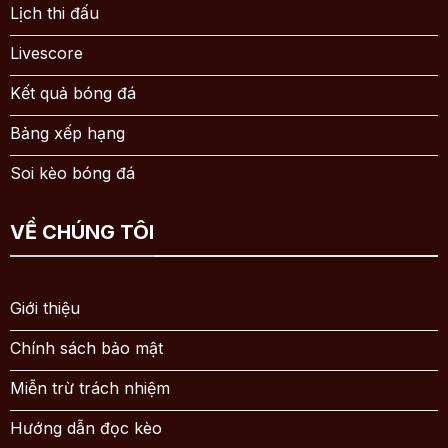
Lịch thi đấu
Livescore
Kết quả bóng đá
Bảng xếp hạng
Soi kèo bóng đá
VỀ CHÚNG TÔI
Giới thiệu
Chính sách bảo mật
Miễn trừ trách nhiệm
Hướng dẫn đọc kèo