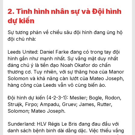
2. Tình hình nhân sự và Đội hình
dự kiến
Sự tương phản về chiều sâu đội hình đang ủng hộ
đội chủ nhà:
Leeds United: Daniel Farke đang có trong tay đội
hình gần như mạnh nhất. Sự vắng mặt duy nhất
đáng chú ý là tiền đạo Noah Okafor do chấn
thương cơ. Tuy nhiên, với sự thăng hoa của Manor
Solomon và khả năng càn lướt của Mateo Joseph,
hàng công của Leeds vẫn vô cùng biến ảo.
Đội hình dự kiến (4-2-3-1): Meslier; Bogle, Rodon,
Struijk, Firpo; Ampadu, Gruev; James, Rutter,
Solomon; Mateo Joseph.
Sunderland: HLV Régis Le Bris đang đau đầu với
danh sách bệnh binh dài dằng dặc. Việc thiếu vắng