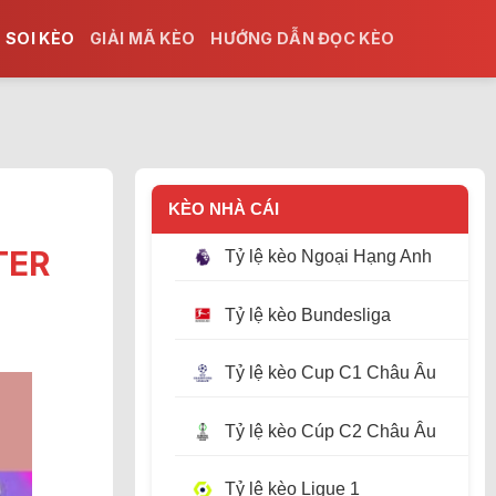
SOI KÈO
GIẢI MÃ KÈO
HƯỚNG DẪN ĐỌC KÈO
KÈO NHÀ CÁI
TER
Tỷ lệ kèo Ngoại Hạng Anh
Tỷ lệ kèo Bundesliga
Tỷ lệ kèo Cup C1 Châu Âu
Tỷ lệ kèo Cúp C2 Châu Âu
Tỷ lệ kèo Ligue 1