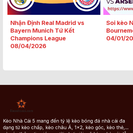
Nhận Định Real Madrid vs
Soi kèo 
Bayern Munich Tứ Kết
Bournemo
Champions League
04/01/2
08/04/2026
Kèo Nhà Cái 5 mang đến tỷ lệ kèo bóng đá nhà cái đa
dạng từ kèo chấp, kèo châu Á, 1x2, kèo góc, kèo thẻ,...