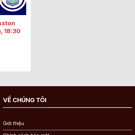
Aston
, 18:30
VỀ CHÚNG TÔI
Giới thiệu