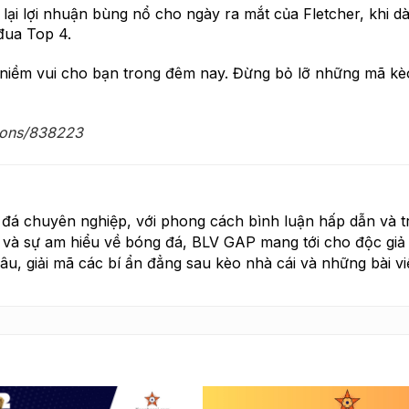
lại lợi nhuận bùng nổ cho ngày ra mắt của Fletcher, khi 
 đua Top 4.
niềm vui cho bạn trong đêm nay. Đừng bỏ lỡ những mã kè
tions/838223
đá chuyên nghiệp, với phong cách bình luận hấp dẫn và tri
và sự am hiểu về bóng đá, BLV GAP mang tới cho độc gi
âu, giải mã các bí ẩn đẳng sau kèo nhà cái và những bài vi