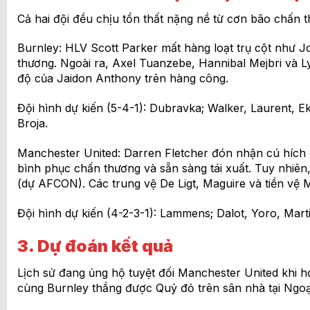
Cả hai đội đều chịu tổn thất nặng nề từ cơn bão chấn 
Burnley: HLV Scott Parker mất hàng loạt trụ cột như 
thương. Ngoài ra, Axel Tuanzebe, Hannibal Mejbri và 
độ của Jaidon Anthony trên hàng công.
Đội hình dự kiến (5-4-1): Dubravka; Walker, Laurent, 
Broja.
Manchester United: Darren Fletcher đón nhận cú hích
bình phục chấn thương và sẵn sàng tái xuất. Tuy nhiê
(dự AFCON). Các trung vệ De Ligt, Maguire và tiền vệ
Đội hình dự kiến (4-2-3-1): Lammens; Dalot, Yoro, Mar
3. Dự đoán kết quả
Lịch sử đang ủng hộ tuyệt đối Manchester United khi họ
cùng Burnley thắng được Quỷ đỏ trên sân nhà tại Ngoạ