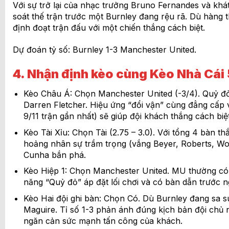
Với sự trở lại của nhạc trưởng Bruno Fernandes và khá
soát thế trận trước một Burnley đang rệu rã. Dù hàng
định đoạt trận đấu với một chiến thắng cách biệt.
Dự đoán tỷ số: Burnley 1-3 Manchester United.
4. Nhận định kèo cùng Kèo Nhà Cái 
Kèo Châu Á: Chọn Manchester United (-3/4). Quỷ đ
Darren Fletcher. Hiệu ứng “đổi vận” cùng đẳng cấp 
9/11 trận gần nhất) sẽ giúp đội khách thắng cách bi
Kèo Tài Xỉu: Chọn Tài (2.75 – 3.0). Với tổng 4 bàn 
hoảng nhân sự trầm trọng (vắng Beyer, Roberts, Wo
Cunha bắn phá.
Kèo Hiệp 1: Chọn Manchester United. MU thường có t
năng “Quỷ đỏ” áp đặt lối chơi và có bàn dẫn trước ng
Kèo Hai đội ghi bàn: Chọn Có. Dù Burnley đang sa s
Maguire. Tỉ số 1-3 phản ánh đúng kịch bản đội chủ
ngăn cản sức mạnh tấn công của khách.