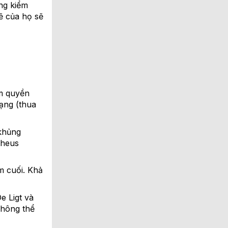
ng kiểm
ẽ của họ sẽ
m quyền
ạng (thua
 khủng
theus
m cuối. Khả
e Ligt và
không thể