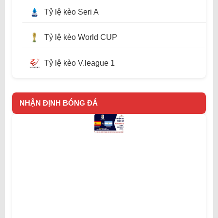
Tỷ lệ kèo Seri A
Tỷ lệ kèo World CUP
Tỷ lệ kèo V.league 1
NHẬN ĐỊNH BÓNG ĐÁ