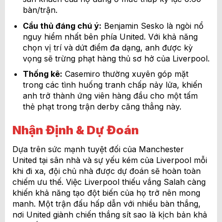
bàn/trận.
Cầu thủ đáng chú ý:
Benjamin Sesko là ngòi nổ
nguy hiểm nhất bên phía United. Với khả năng
chọn vị trí và dứt điểm đa dạng, anh được kỳ
vọng sẽ trừng phạt hàng thủ sơ hở của Liverpool.
Thống kê:
Casemiro thường xuyên góp mặt
trong các tình huống tranh chấp nảy lửa, khiến
anh trở thành ứng viên hàng đầu cho một tấm
thẻ phạt trong trận derby căng thẳng này.
Nhận Định & Dự Đoán
Dựa trên sức mạnh tuyệt đối của Manchester
United tại sân nhà và sự yếu kém của Liverpool mỗi
khi đi xa, đội chủ nhà được dự đoán sẽ hoàn toàn
chiếm ưu thế. Việc Liverpool thiếu vắng Salah càng
khiến khả năng tạo đột biến của họ trở nên mong
manh. Một trận đấu hấp dẫn với nhiều bàn thắng,
nơi United giành chiến thắng sít sao là kịch bản khả