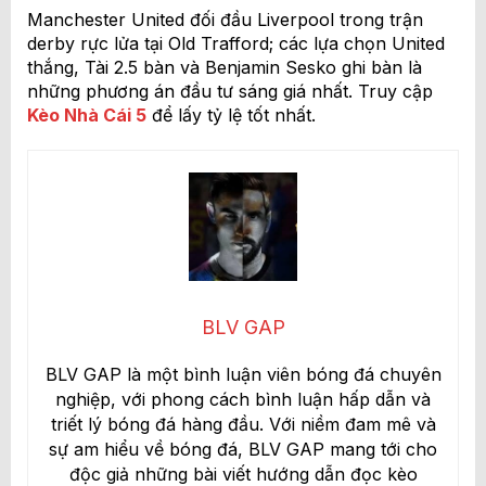
Manchester United đối đầu Liverpool trong trận
derby rực lửa tại Old Trafford; các lựa chọn United
thắng, Tài 2.5 bàn và Benjamin Sesko ghi bàn là
những phương án đầu tư sáng giá nhất. Truy cập
Kèo Nhà Cái 5
để lấy tỷ lệ tốt nhất.
BLV GAP
BLV GAP là một bình luận viên bóng đá chuyên
nghiệp, với phong cách bình luận hấp dẫn và
triết lý bóng đá hàng đầu. Với niềm đam mê và
sự am hiểu về bóng đá, BLV GAP mang tới cho
độc giả những bài viết hướng dẫn đọc kèo