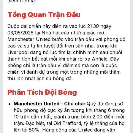
điểm hiện tại.
Tổng Quan Trận Đấu
Cuộc đại chiến này diễn ra vào lúc 21:30 ngày
03/05/2026 tại Nhà hát của những giấc mơ.
Manchester United bước vào trận đấu với phong độ
cao và sự tự tin tuyệt đối trên sân nhà, trong khi
Liverpool đang nỗ lực tìm lại chính mình sau chuỗi
thành tích bết bát mỗi khi phải rời xa Anfield. Đây
không chỉ là trận đấu vì điểm số mà còn là cuộc
chiến vì danh dự trong một trong những mối thâm
thù lớn nhất lịch sử bóng đá.
Phân Tích Đội Bóng
Manchester United – Chủ nhà:
Quỷ đỏ đang sở
hữu phong độ cực kỳ ấn tượng khi thắng 6 trong
10 trận gần nhất, giành trung bình 2.00 điểm mỗi
trận. Đặc biệt, tại Old Trafford, tỷ lệ thắng của họ
lên tới 80%. Hàng công của United đang vận