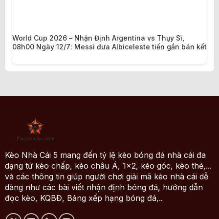
World Cup 2026 – Nhận Định Argentina vs Thụy Sĩ,
08h00 Ngày 12/7: Messi đưa Albiceleste tiến gần bán kết
Kèo Nhà Cái 5 mang đến tỷ lệ kèo bóng đá nhà cái đa
dạng từ kèo chấp, kèo châu Á, 1x2, kèo góc, kèo thẻ,...
và các thông tin giúp người chơi giải mã kèo nhà cái dễ
dàng như các bài viết nhận định bóng đá, hướng dẫn
đọc kèo, KQBĐ, Bảng xếp hạng bóng đá,..