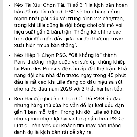
Kèo Tài Xỉu: Chọn Tài. Tỉ số 3-1 là kịch bản hoàn
hảo để nổ Tài rực rỡ. PSG sở hữu hàng công
mạnh nhất giải đấu với trung bình 2.2 bàn/trận,
trong khi Lille cũng là đội bóng chơi cởi mở với
hiệu suất gần 2 bàn/trận. Thống kê chỉ ra các
trận đối đầu gần đây giữa hai đội thường xuyên
xuất hiện “mưa bàn thắng”.
Kèo Hiệp 1: Chọn PSG. “Gã khổng lồ” thành
Paris thường nhập cuộc với sức ép khủng khiếp
tại Parc des Princes để sớm áp đặt thế trận. Khả
năng đội chủ nhà dẫn trước ngay trong 45 phút
đầu là rất cao khi Lille đang có dấu hiệu sa sút
phong độ đầu năm 2026 với 2 thất bại liên tiếp.
Kèo Hai đội ghi bàn: Chọn Có. Dù PSG áp đảo
nhưng hàng thủ của họ vẫn để lọt lưới đều đặn
gần 1 bàn mỗi trận. Trong khi đó, Lille sở hữu
những mũi nhọn lợi hại và từng cầm hòa PSG ở
lượt đi, nên việc đội khách tìm thấy bàn thắng
danh dự là kịch bản rất dễ xảy ra.