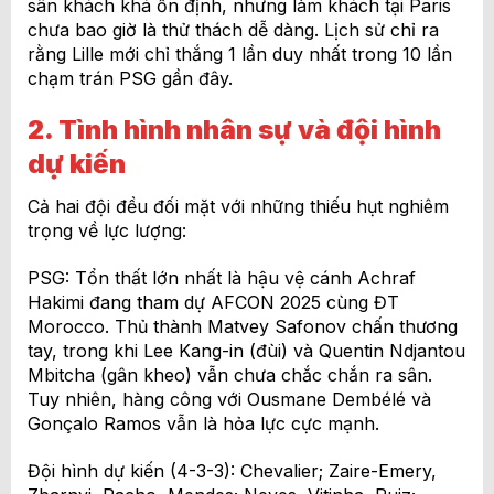
sân khách khá ổn định, nhưng làm khách tại Paris
chưa bao giờ là thử thách dễ dàng. Lịch sử chỉ ra
rằng Lille mới chỉ thắng 1 lần duy nhất trong 10 lần
chạm trán PSG gần đây.
2. Tình hình nhân sự và đội hình
dự kiến
Cả hai đội đều đối mặt với những thiếu hụt nghiêm
trọng về lực lượng:
PSG: Tổn thất lớn nhất là hậu vệ cánh Achraf
Hakimi đang tham dự AFCON 2025 cùng ĐT
Morocco. Thủ thành Matvey Safonov chấn thương
tay, trong khi Lee Kang-in (đùi) và Quentin Ndjantou
Mbitcha (gân kheo) vẫn chưa chắc chắn ra sân.
Tuy nhiên, hàng công với Ousmane Dembélé và
Gonçalo Ramos vẫn là hỏa lực cực mạnh.
Đội hình dự kiến (4-3-3): Chevalier; Zaire-Emery,