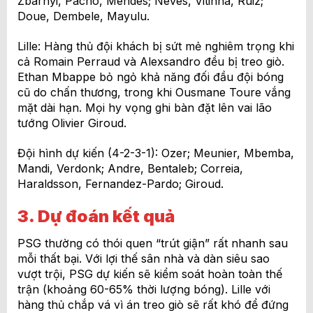
Zbarnyi, Pacho, Mendes; Neves, Vitinha, Ruiz;
Doue, Dembele, Mayulu.
Lille: Hàng thủ đội khách bị sứt mẻ nghiêm trọng khi
cả Romain Perraud và Alexsandro đều bị treo giò.
Ethan Mbappe bỏ ngỏ khả năng đối đầu đội bóng
cũ do chấn thương, trong khi Ousmane Toure vắng
mặt dài hạn. Mọi hy vọng ghi bàn đặt lên vai lão
tướng Olivier Giroud.
Đội hình dự kiến (4-2-3-1): Ozer; Meunier, Mbemba,
Mandi, Verdonk; Andre, Bentaleb; Correia,
Haraldsson, Fernandez-Pardo; Giroud.
3. Dự đoán kết quả
PSG thường có thói quen “trút giận” rất nhanh sau
mỗi thất bại. Với lợi thế sân nhà và dàn siêu sao
vượt trội, PSG dự kiến sẽ kiểm soát hoàn toàn thế
trận (khoảng 60-65% thời lượng bóng). Lille với
hàng thủ chắp vá vì án treo giò sẽ rất khó để đứng