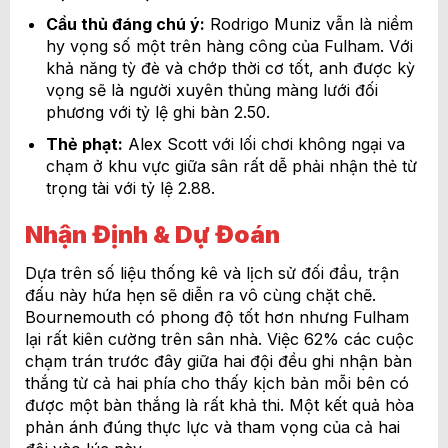
Cầu thủ đáng chú ý:
Rodrigo Muniz vẫn là niềm
hy vọng số một trên hàng công của Fulham. Với
khả năng tỳ đè và chớp thời cơ tốt, anh được kỳ
vọng sẽ là người xuyên thủng màng lưới đối
phương với tỷ lệ ghi bàn 2.50.
Thẻ phạt:
Alex Scott với lối chơi không ngại va
chạm ở khu vực giữa sân rất dễ phải nhận thẻ từ
trọng tài với tỷ lệ 2.88.
Nhận Định & Dự Đoán
Dựa trên số liệu thống kê và lịch sử đối đầu, trận
đấu này hứa hẹn sẽ diễn ra vô cùng chặt chẽ.
Bournemouth có phong độ tốt hơn nhưng Fulham
lại rất kiên cường trên sân nhà. Việc 62% các cuộc
chạm trán trước đây giữa hai đội đều ghi nhận bàn
thắng từ cả hai phía cho thấy kịch bản mỗi bên có
được một bàn thắng là rất khả thi. Một kết quả hòa
phản ánh đúng thực lực và tham vọng của cả hai