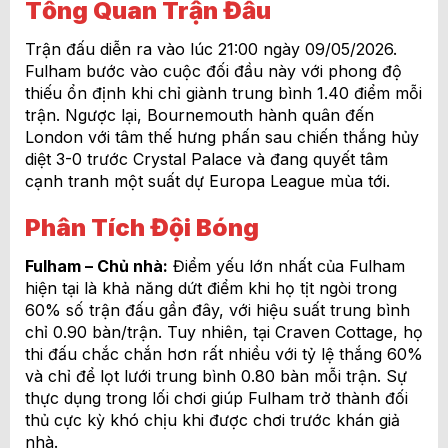
Tổng Quan Trận Đấu
Trận đấu diễn ra vào lúc 21:00 ngày 09/05/2026.
Fulham bước vào cuộc đối đầu này với phong độ
thiếu ổn định khi chỉ giành trung bình 1.40 điểm mỗi
trận. Ngược lại, Bournemouth hành quân đến
London với tâm thế hưng phấn sau chiến thắng hủy
diệt 3-0 trước Crystal Palace và đang quyết tâm
cạnh tranh một suất dự Europa League mùa tới.
Phân Tích Đội Bóng
Fulham – Chủ nhà:
Điểm yếu lớn nhất của Fulham
hiện tại là khả năng dứt điểm khi họ tịt ngòi trong
60% số trận đấu gần đây, với hiệu suất trung bình
chỉ 0.90 bàn/trận. Tuy nhiên, tại Craven Cottage, họ
thi đấu chắc chắn hơn rất nhiều với tỷ lệ thắng 60%
và chỉ để lọt lưới trung bình 0.80 bàn mỗi trận. Sự
thực dụng trong lối chơi giúp Fulham trở thành đối
thủ cực kỳ khó chịu khi được chơi trước khán giả
nhà.