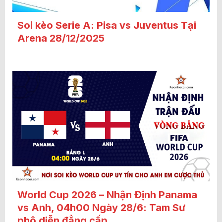
Soi kèo Serie A: Pisa vs Juventus Tại
Arena 28/12/2025
World Cup 2026 – Nhận Định Panama
vs Anh, 04h00 Ngày 28/6: Tam Sư
phô diễn đẳng cấp