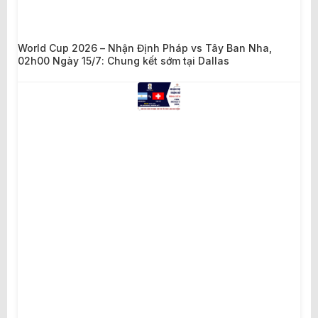
World Cup 2026 – Nhận Định Pháp vs Tây Ban Nha,
02h00 Ngày 15/7: Chung kết sớm tại Dallas