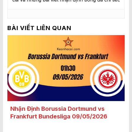
BÀI VIẾT LIÊN QUAN
Nhận Định Borussia Dortmund vs
Frankfurt Bundesliga 09/05/2026