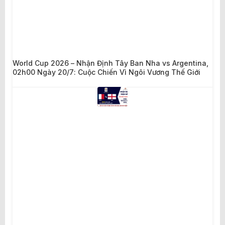
World Cup 2026 – Nhận Định Tây Ban Nha vs Argentina,
02h00 Ngày 20/7: Cuộc Chiến Vì Ngôi Vương Thế Giới