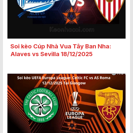
Soi kèo Cúp Nhà Vua Tây Ban Nha:
Alaves vs Sevilla 18/12/2025