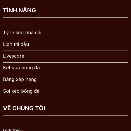
TÍNH NĂNG
Tỷ lệ kèo nhà cái
Lịch thi đấu
Livescore
Kết quả bóng đá
Bảng xếp hạng
Soi kèo bóng đá
VỀ CHÚNG TÔI
Giới thiệu