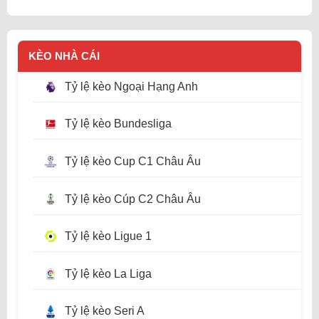
KÈO NHÀ CÁI
Tỷ lệ kèo Ngoại Hạng Anh
Tỷ lệ kèo Bundesliga
Tỷ lệ kèo Cup C1 Châu Âu
Tỷ lệ kèo Cúp C2 Châu Âu
Tỷ lệ kèo Ligue 1
Tỷ lệ kèo La Liga
Tỷ lệ kèo Seri A