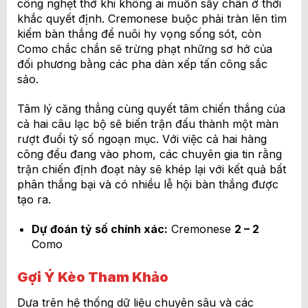
công nghẹt thở khi không ai muốn sẩy chân ở thời
khắc quyết định. Cremonese buộc phải tràn lên tìm
kiếm bàn thắng để nuôi hy vọng sống sót, còn
Como chắc chắn sẽ trừng phạt những sơ hở của
đối phương bằng các pha dàn xếp tấn công sắc
sảo.
Tâm lý căng thẳng cùng quyết tâm chiến thắng của
cả hai câu lạc bộ sẽ biến trận đấu thành một màn
rượt đuổi tỷ số ngoạn mục. Với việc cả hai hàng
công đều đang vào phom, các chuyên gia tin rằng
trận chiến định đoạt này sẽ khép lại với kết quả bất
phân thắng bại và có nhiều lễ hội bàn thắng được
tạo ra.
Dự đoán tỷ số chính xác:
Cremonese
2 – 2
Como
Gợi Ý Kèo Tham Khảo
Dựa trên hệ thống dữ liệu chuyên sâu và các