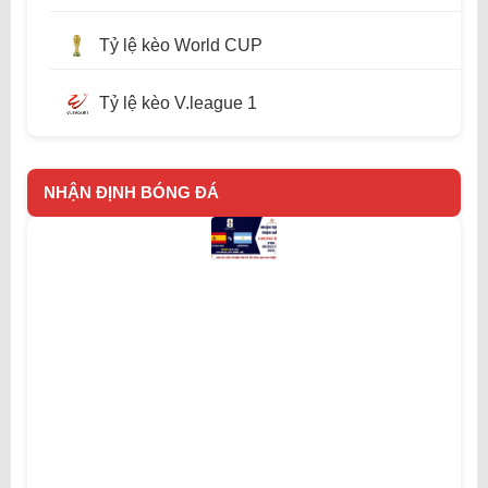
Tỷ lệ kèo World CUP
Tỷ lệ kèo V.league 1
NHẬN ĐỊNH BÓNG ĐÁ