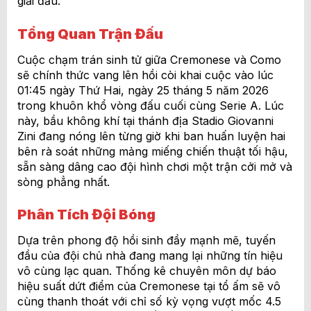
giải đấu.
Tổng Quan Trận Đấu
Cuộc chạm trán sinh tử giữa Cremonese và Como
sẽ chính thức vang lên hồi còi khai cuộc vào lúc
01:45 ngày Thứ Hai, ngày 25 tháng 5 năm 2026
trong khuôn khổ vòng đấu cuối cùng Serie A. Lúc
này, bầu không khí tại thánh địa Stadio Giovanni
Zini đang nóng lên từng giờ khi ban huấn luyện hai
bên rà soát những mảng miếng chiến thuật tối hậu,
sẵn sàng dâng cao đội hình chơi một trận cởi mở và
sòng phẳng nhất.
Phân Tích Đội Bóng
Dựa trên phong độ hồi sinh đầy mạnh mẽ, tuyến
đầu của đội chủ nhà đang mang lại những tín hiệu
vô cùng lạc quan. Thống kê chuyên môn dự báo
hiệu suất dứt điểm của Cremonese tại tổ ấm sẽ vô
cùng thanh thoát với chỉ số kỳ vọng vượt mốc 4.5