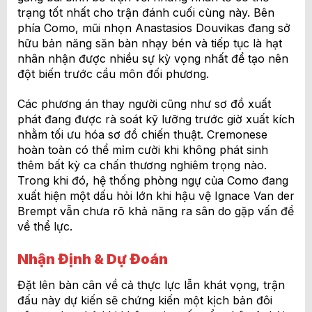
trạng tốt nhất cho trận đánh cuối cùng này. Bên
phía Como, mũi nhọn Anastasios Douvikas đang sở
hữu bản năng săn bàn nhạy bén và tiếp tục là hạt
nhân nhận được nhiều sự kỳ vọng nhất để tạo nên
đột biến trước cầu môn đối phương.
Các phương án thay người cũng như sơ đồ xuất
phát đang được rà soát kỹ lưỡng trước giờ xuất kích
nhằm tối ưu hóa sơ đồ chiến thuật. Cremonese
hoàn toàn có thể mỉm cười khi không phát sinh
thêm bất kỳ ca chấn thương nghiêm trọng nào.
Trong khi đó, hệ thống phòng ngự của Como đang
xuất hiện một dấu hỏi lớn khi hậu vệ Ignace Van der
Brempt vẫn chưa rõ khả năng ra sân do gặp vấn đề
về thể lực.
Nhận Định & Dự Đoán
Đặt lên bàn cân về cả thực lực lẫn khát vọng, trận
đấu này dự kiến sẽ chứng kiến một kịch bản đôi