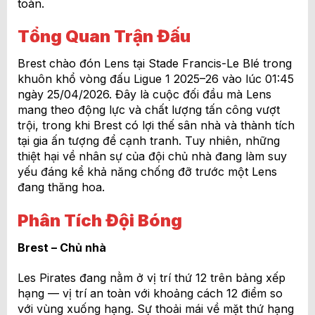
toàn.
Tổng Quan Trận Đấu
Brest chào đón Lens tại Stade Francis-Le Blé trong
khuôn khổ vòng đấu Ligue 1 2025–26 vào lúc 01:45
ngày 25/04/2026. Đây là cuộc đối đầu mà Lens
mang theo động lực và chất lượng tấn công vượt
trội, trong khi Brest có lợi thế sân nhà và thành tích
tại gia ấn tượng để cạnh tranh. Tuy nhiên, những
thiệt hại về nhân sự của đội chủ nhà đang làm suy
yếu đáng kể khả năng chống đỡ trước một Lens
đang thăng hoa.
Phân Tích Đội Bóng
Brest – Chủ nhà
Les Pirates đang nằm ở vị trí thứ 12 trên bảng xếp
hạng — vị trí an toàn với khoảng cách 12 điểm so
với vùng xuống hạng. Sự thoải mái về mặt thứ hạng