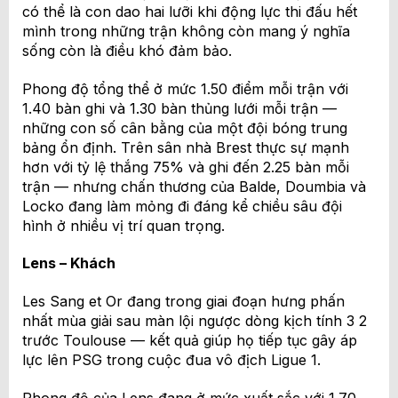
có thể là con dao hai lưỡi khi động lực thi đấu hết
mình trong những trận không còn mang ý nghĩa
sống còn là điều khó đảm bảo.
Phong độ tổng thể ở mức 1.50 điểm mỗi trận với
1.40 bàn ghi và 1.30 bàn thủng lưới mỗi trận —
những con số cân bằng của một đội bóng trung
bảng ổn định. Trên sân nhà Brest thực sự mạnh
hơn với tỷ lệ thắng 75% và ghi đến 2.25 bàn mỗi
trận — nhưng chấn thương của Balde, Doumbia và
Locko đang làm mỏng đi đáng kể chiều sâu đội
hình ở nhiều vị trí quan trọng.
Lens – Khách
Les Sang et Or đang trong giai đoạn hưng phấn
nhất mùa giải sau màn lội ngược dòng kịch tính 3 2
trước Toulouse — kết quả giúp họ tiếp tục gây áp
lực lên PSG trong cuộc đua vô địch Ligue 1.