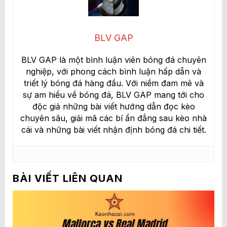
BLV GAP
BLV GAP là một bình luận viên bóng đá chuyên
nghiệp, với phong cách bình luận hấp dẫn và
triết lý bóng đá hàng đầu. Với niềm đam mê và
sự am hiểu về bóng đá, BLV GAP mang tới cho
độc giả những bài viết hướng dẫn đọc kèo
chuyên sâu, giải mã các bí ẩn đẳng sau kèo nhà
cái và những bài viết nhận định bóng đá chi tiết.
BÀI VIẾT LIÊN QUAN