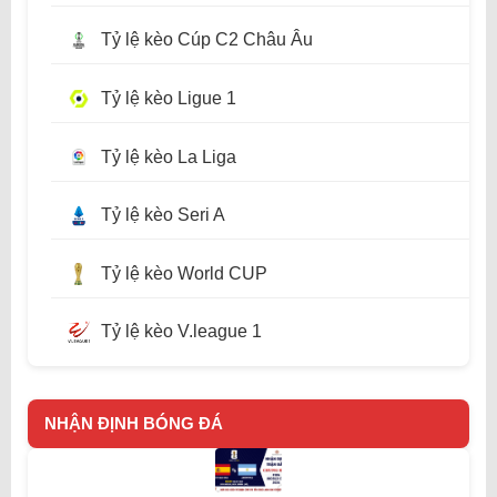
Tỷ lệ kèo Cúp C2 Châu Âu
Tỷ lệ kèo Ligue 1
Tỷ lệ kèo La Liga
Tỷ lệ kèo Seri A
Tỷ lệ kèo World CUP
Tỷ lệ kèo V.league 1
NHẬN ĐỊNH BÓNG ĐÁ