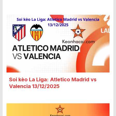
Soi kèo La Liga: Atletico Madrid vs
Valencia 13/12/2025