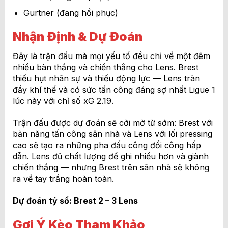
Gurtner (đang hồi phục)
Nhận Định & Dự Đoán
Đây là trận đấu mà mọi yếu tố đều chỉ về một đêm
nhiều bàn thắng và chiến thắng cho Lens. Brest
thiếu hụt nhân sự và thiếu động lực — Lens tràn
đầy khí thế và có sức tấn công đáng sợ nhất Ligue 1
lúc này với chỉ số xG 2.19.
Trận đấu được dự đoán sẽ cởi mở từ sớm: Brest với
bản năng tấn công sân nhà và Lens với lối pressing
cao sẽ tạo ra những pha đấu công đổi công hấp
dẫn. Lens đủ chất lượng để ghi nhiều hơn và giành
chiến thắng — nhưng Brest trên sân nhà sẽ không
ra về tay trắng hoàn toàn.
Dự đoán tỷ số: Brest 2 – 3 Lens
Gợi Ý Kèo Tham Khảo