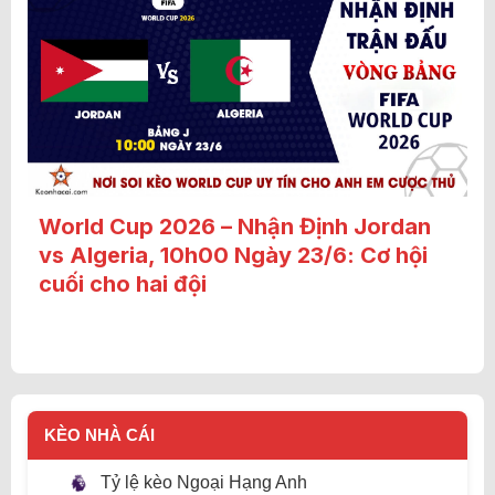
World Cup 2026 – Nhận Định Jordan
vs Algeria, 10h00 Ngày 23/6: Cơ hội
cuối cho hai đội
KÈO NHÀ CÁI
Tỷ lệ kèo Ngoại Hạng Anh