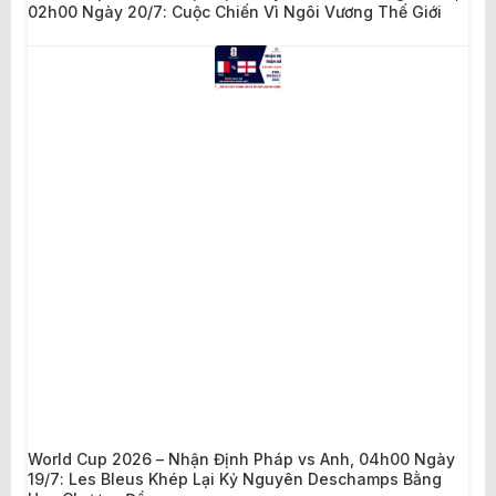
02h00 Ngày 20/7: Cuộc Chiến Vì Ngôi Vương Thế Giới
World Cup 2026 – Nhận Định Pháp vs Anh, 04h00 Ngày
19/7: Les Bleus Khép Lại Kỷ Nguyên Deschamps Bằng