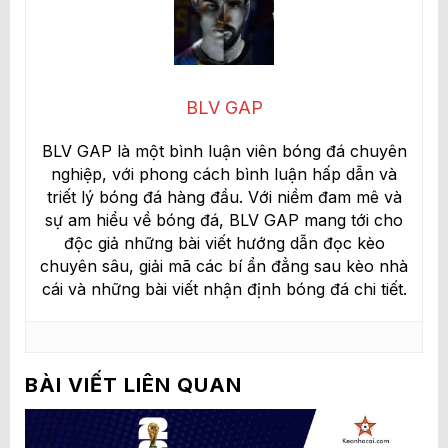
BLV GAP
BLV GAP là một bình luận viên bóng đá chuyên
nghiệp, với phong cách bình luận hấp dẫn và
triết lý bóng đá hàng đầu. Với niềm đam mê và
sự am hiểu về bóng đá, BLV GAP mang tới cho
độc giả những bài viết hướng dẫn đọc kèo
chuyên sâu, giải mã các bí ẩn đẳng sau kèo nhà
cái và những bài viết nhận định bóng đá chi tiết.
BÀI VIẾT LIÊN QUAN