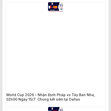
World Cup 2026 – Nhận Định Pháp vs Tây Ban Nha,
02h00 Ngày 15/7: Chung kết sớm tại Dallas