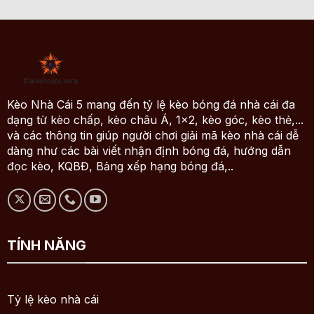
Kèo Nhà Cái 5 mang đến tỷ lệ kèo bóng đá nhà cái đa
dạng từ kèo chấp, kèo châu Á, 1x2, kèo góc, kèo thẻ,...
và các thông tin giúp người chơi giải mã kèo nhà cái dễ
dàng như các bài viết nhận định bóng đá, hướng dẫn
đọc kèo, KQBĐ, Bảng xếp hạng bóng đá,..
TÍNH NĂNG
Tỷ lệ kèo nhà cái