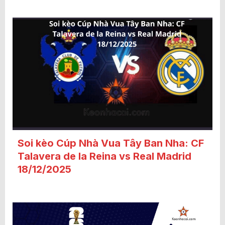
Soi kèo Cúp Nhà Vua Tây Ban Nha: CF
Talavera de la Reina vs Real Madrid
18/12/2025