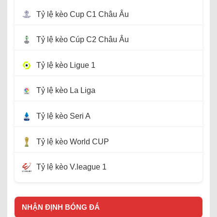
Tỷ lệ kèo Cup C1 Châu Âu
Tỷ lệ kèo Cúp C2 Châu Âu
Tỷ lệ kèo Ligue 1
Tỷ lệ kèo La Liga
Tỷ lệ kèo Seri A
Tỷ lệ kèo World CUP
Tỷ lệ kèo V.league 1
NHẬN ĐỊNH BÓNG ĐÁ