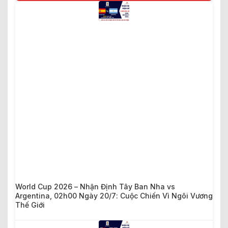
World Cup 2026 – Nhận Định Tây Ban Nha vs
Argentina, 02h00 Ngày 20/7: Cuộc Chiến Vì Ngôi Vương
Thế Giới