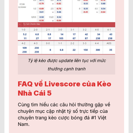
Tỷ lệ kèo được update liên tục với mức
thưởng cạnh tranh
FAQ về Livescore của Kèo
Nhà Cái 5
Cùng tìm hiểu các câu hỏi thường gặp về
chuyên mục cập nhật tỷ số trực tiếp của
chuyên trang kèo cược bóng đá #1 Việt
Nam.