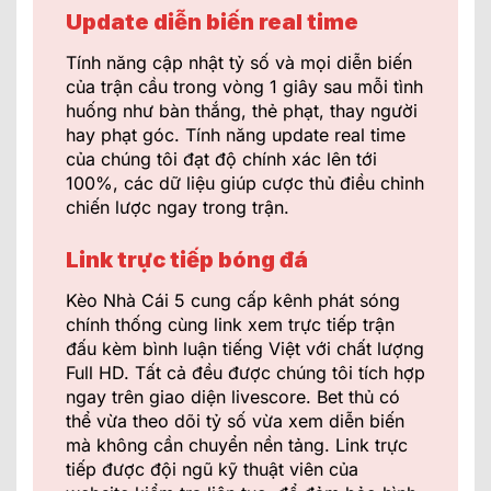
Update diễn biến real time
Tính năng cập nhật tỷ số và mọi diễn biến
của trận cầu trong vòng 1 giây sau mỗi tình
huống như bàn thắng, thẻ phạt, thay người
hay phạt góc. Tính năng update real time
của chúng tôi đạt độ chính xác lên tới
100%, các dữ liệu giúp cược thủ điều chỉnh
chiến lược ngay trong trận.
Link trực tiếp bóng đá
Kèo Nhà Cái 5 cung cấp kênh phát sóng
chính thống cùng link xem trực tiếp trận
đấu kèm bình luận tiếng Việt với chất lượng
Full HD. Tất cả đều được chúng tôi tích hợp
ngay trên giao diện livescore. Bet thủ có
thể vừa theo dõi tỷ số vừa xem diễn biến
mà không cần chuyển nền tảng. Link trực
tiếp được đội ngũ kỹ thuật viên của