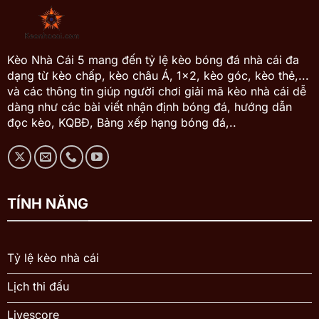
Kèo Nhà Cái 5 mang đến tỷ lệ kèo bóng đá nhà cái đa
dạng từ kèo chấp, kèo châu Á, 1x2, kèo góc, kèo thẻ,...
và các thông tin giúp người chơi giải mã kèo nhà cái dễ
dàng như các bài viết nhận định bóng đá, hướng dẫn
đọc kèo, KQBĐ, Bảng xếp hạng bóng đá,..
TÍNH NĂNG
Tỷ lệ kèo nhà cái
Lịch thi đấu
Livescore