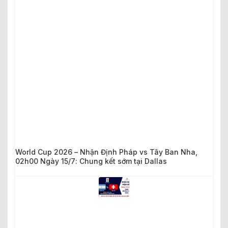
World Cup 2026 – Nhận Định Pháp vs Tây Ban Nha,
02h00 Ngày 15/7: Chung kết sớm tại Dallas