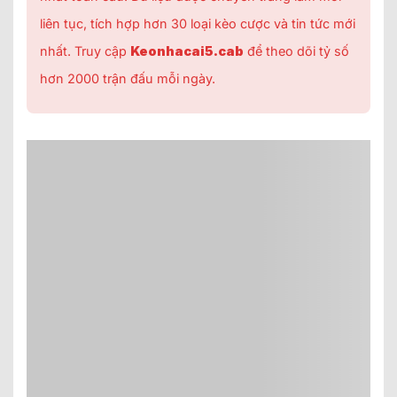
liên tục, tích hợp hơn 30 loại kèo cược và tin tức mới
nhất. Truy cập
Keonhacai5.cab
để theo dõi tỷ số
hơn 2000 trận đấu mỗi ngày.
-
-
-
-
: