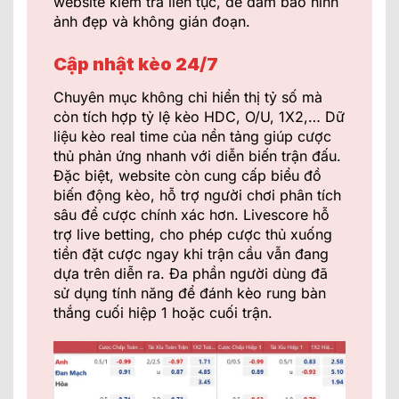
website kiểm tra liên tục, để đảm bảo hình
ảnh đẹp và không gián đoạn.
Cập nhật kèo 24/7
Chuyên mục không chỉ hiển thị tỷ số mà
còn tích hợp tỷ lệ kèo HDC, O/U, 1X2,… Dữ
liệu kèo real time của nền tảng giúp cược
thủ phản ứng nhanh với diễn biến trận đấu.
Đặc biệt, website còn cung cấp biểu đồ
biến động kèo, hỗ trợ người chơi phân tích
sâu để cược chính xác hơn. Livescore hỗ
trợ live betting, cho phép cược thủ xuống
tiền đặt cược ngay khi trận cầu vẫn đang
dựa trên diễn ra. Đa phần người dùng đã
sử dụng tính năng để đánh kèo rung bàn
thắng cuối hiệp 1 hoặc cuối trận.