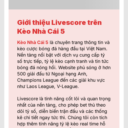
Giới thiệu Livescore trên
Kèo Nhà Cái 5
Kèo Nhà Cái 5
là chuyên trang thông tin và
kèo cược bóng đá hàng đầu tại Việt Nam.
Nền tảng nổi bật với dịch vụ cung cấp tỷ
số trực tiếp, tỷ lệ kèo cạnh tranh và tin tức
bóng đá nóng hổi. Website phủ sóng ở hơn
500 giải đấu từ Ngoại hạng Anh,
Champions League đến các giải khu vực
như Laos League, V-League.
Livescore là tính năng cốt lõi và quan trọng
nhất của nền tảng, cho phép bet thủ theo
dõi tỷ số, diễn biến trận đấu và các thống
kê chi tiết ngay tức thì. Chúng tôi còn tích
hợp thêm tính năng tỷ lệ kèo real time hỗ