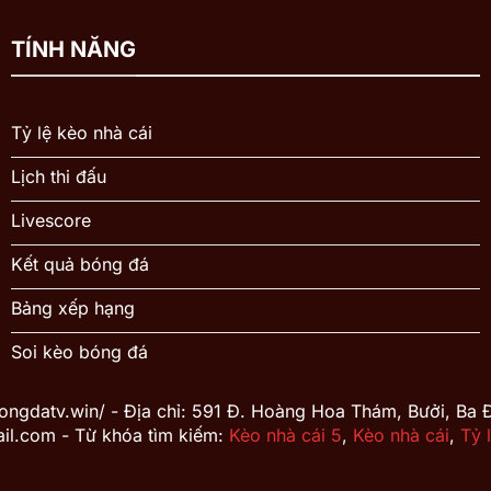
TÍNH NĂNG
Tỷ lệ kèo nhà cái
Lịch thi đấu
Livescore
Kết quả bóng đá
Bảng xếp hạng
Soi kèo bóng đá
ngdatv.win/ - Địa chỉ: 591 Đ. Hoàng Hoa Thám, Bưởi, Ba Đ
il.com
- Từ khóa tìm kiếm:
Kèo nhà cái 5
,
Kèo nhà cái
,
Tỷ 