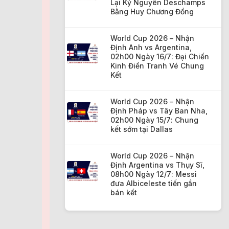
Lại Kỷ Nguyên Deschamps
Bằng Huy Chương Đồng
World Cup 2026 – Nhận
Định Anh vs Argentina,
02h00 Ngày 16/7: Đại Chiến
Kinh Điển Tranh Vé Chung
Kết
World Cup 2026 – Nhận
Định Pháp vs Tây Ban Nha,
02h00 Ngày 15/7: Chung
kết sớm tại Dallas
World Cup 2026 – Nhận
Định Argentina vs Thụy Sĩ,
08h00 Ngày 12/7: Messi
đưa Albiceleste tiến gần
bán kết