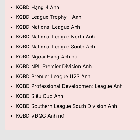
KQBD Hạng 4 Anh
KQBD League Trophy – Anh
KQBD National League Anh
KQBD National League North Anh
KQBD National League South Anh
KQBD Ngoại Hạng Anh nữ
KQBD NPL Premier Division Anh
KQBD Premier League U23 Anh
KQBD Professional Development League Anh
KQBD Siêu Cúp Anh
KQBD Southern League South Division Anh
KQBD VĐQG Anh nữ