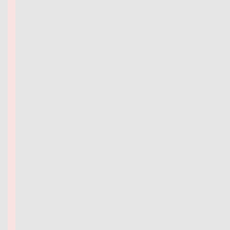
Không có dữ