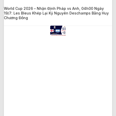
World Cup 2026 – Nhận Định Pháp vs Anh, 04h00 Ngày
19/7: Les Bleus Khép Lại Kỷ Nguyên Deschamps Bằng Huy
Chương Đồng