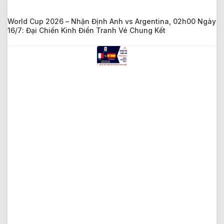
World Cup 2026 – Nhận Định Anh vs Argentina, 02h00 Ngày
16/7: Đại Chiến Kinh Điển Tranh Vé Chung Kết