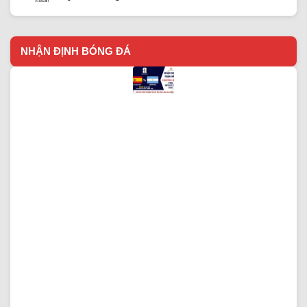
NHẬN ĐỊNH BÓNG ĐÁ