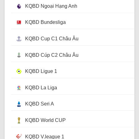
KQBD Ngoại Hạng Anh
KQBD Bundesliga
KQBD Cup C1 Châu Âu
KQBD Cúp C2 Châu Âu
KQBD Ligue 1
KQBD La Liga
KQBD Seri A
KQBD World CUP
KQBD V.league 1