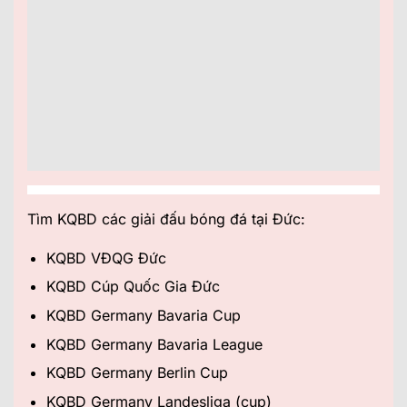
Tìm KQBD các giải đấu bóng đá tại Đức:
KQBD VĐQG Đức
KQBD Cúp Quốc Gia Đức
KQBD Germany Bavaria Cup
KQBD Germany Bavaria League
KQBD Germany Berlin Cup
KQBD Germany Landesliga (cup)