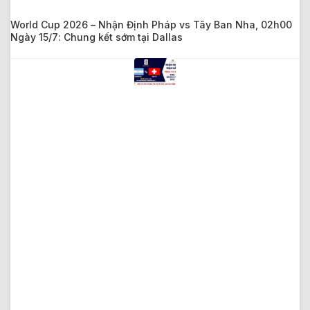
World Cup 2026 – Nhận Định Pháp vs Tây Ban Nha, 02h00
Ngày 15/7: Chung kết sớm tại Dallas