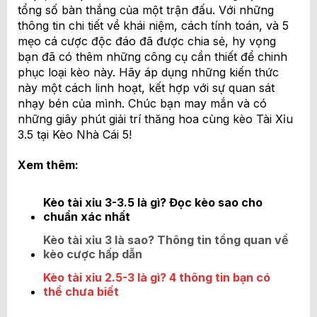
tổng số bàn thắng của một trận đấu. Với những
thông tin chi tiết về khái niệm, cách tính toán, và 5
mẹo cá cược độc đáo đã được chia sẻ, hy vọng
bạn đã có thêm những công cụ cần thiết để chinh
phục loại kèo này. Hãy áp dụng những kiến thức
này một cách linh hoạt, kết hợp với sự quan sát
nhạy bén của mình. Chúc bạn may mắn và có
những giây phút giải trí thăng hoa cùng
kèo Tài Xỉu
3.5
tại Kèo Nhà Cái 5!
Xem thêm:
Kèo tài xỉu 3-3.5 là gì? Đọc kèo sao cho
chuẩn xác nhất
Kèo tài xỉu 3 là sao? Thông tin tổng quan về
kèo cược hấp dẫn
Kèo tài xỉu 2.5-3 là gì? 4 thông tin bạn có
thể chưa biết