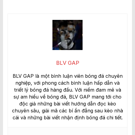
BLV GAP
BLV GAP là một bình luận viên bóng đá chuyên
nghiệp, với phong cách bình luận hấp dẫn và
triết lý bóng đá hàng đầu. Với niềm đam mê và
sự am hiểu về bóng đá, BLV GAP mang tới cho
độc giả những bài viết hướng dẫn đọc kèo
chuyên sâu, giải mã các bí ẩn đẳng sau kèo nhà
cái và những bài viết nhận định bóng đá chi tiết.