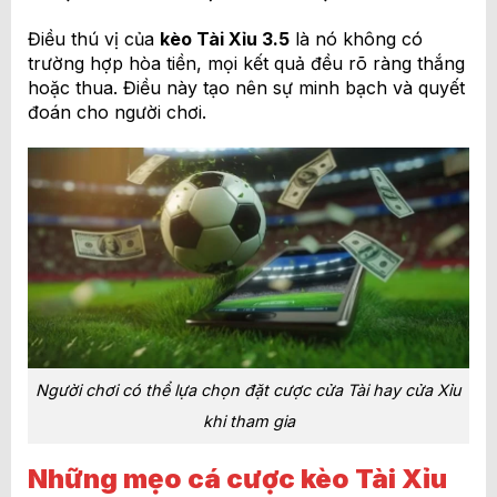
Điều thú vị của
kèo Tài Xỉu 3.5
là nó không có
trường hợp hòa tiền, mọi kết quả đều rõ ràng thắng
hoặc thua. Điều này tạo nên sự minh bạch và quyết
đoán cho người chơi.
Người chơi có thể lựa chọn đặt cược cửa Tài hay cửa Xỉu
khi tham gia
Những mẹo cá cược kèo Tài Xỉu