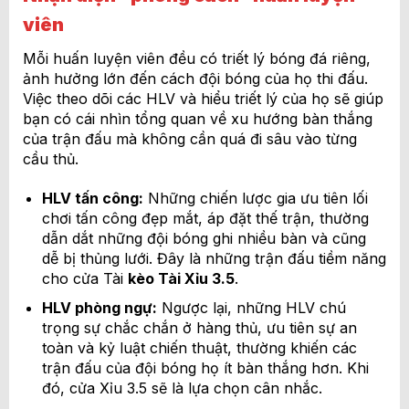
viên
Mỗi huấn luyện viên đều có triết lý bóng đá riêng,
ảnh hưởng lớn đến cách đội bóng của họ thi đấu.
Việc theo dõi các HLV và hiểu triết lý của họ sẽ giúp
bạn có cái nhìn tổng quan về xu hướng bàn thắng
của trận đấu mà không cần quá đi sâu vào từng
cầu thủ.
HLV tấn công:
Những chiến lược gia ưu tiên lối
chơi tấn công đẹp mắt, áp đặt thế trận, thường
dẫn dắt những đội bóng ghi nhiều bàn và cũng
dễ bị thủng lưới. Đây là những trận đấu tiềm năng
cho cửa Tài
kèo Tài Xỉu 3.5
.
HLV phòng ngự:
Ngược lại, những HLV chú
trọng sự chắc chắn ở hàng thủ, ưu tiên sự an
toàn và kỷ luật chiến thuật, thường khiến các
trận đấu của đội bóng họ ít bàn thắng hơn. Khi
đó, cửa Xỉu 3.5 sẽ là lựa chọn cân nhắc.