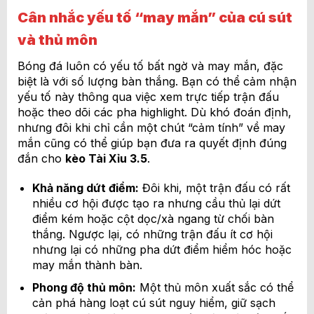
Cân nhắc yếu tố “may mắn” của cú sút
và thủ môn
Bóng đá luôn có yếu tố bất ngờ và may mắn, đặc
biệt là với số lượng bàn thắng. Bạn có thể cảm nhận
yếu tố này thông qua việc xem trực tiếp trận đấu
hoặc theo dõi các pha highlight. Dù khó đoán định,
nhưng đôi khi chỉ cần một chút “cảm tính” về may
mắn cũng có thể giúp bạn đưa ra quyết định đúng
đắn cho
kèo Tài Xỉu 3.5
.
Khả năng dứt điểm:
Đôi khi, một trận đấu có rất
nhiều cơ hội được tạo ra nhưng cầu thủ lại dứt
điểm kém hoặc cột dọc/xà ngang từ chối bàn
thắng. Ngược lại, có những trận đấu ít cơ hội
nhưng lại có những pha dứt điểm hiểm hóc hoặc
may mắn thành bàn.
Phong độ thủ môn:
Một thủ môn xuất sắc có thể
cản phá hàng loạt cú sút nguy hiểm, giữ sạch