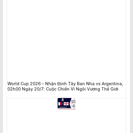
World Cup 2026 – Nhận Định Tây Ban Nha vs Argentina,
02h00 Ngày 20/7: Cuộc Chiến Vì Ngôi Vương Thế Giới