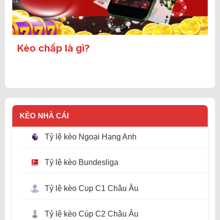
Kèo chấp là gì?
KÈO NHÀ CÁI
Tỷ lệ kèo Ngoại Hạng Anh
Tỷ lệ kèo Bundesliga
Tỷ lệ kèo Cup C1 Châu Âu
Tỷ lệ kèo Cúp C2 Châu Âu