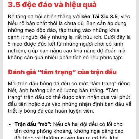
3.5 độc đáo và hiệu quả
Để tăng cơ hội chiến thắng với
kèo Tài Xỉu 3.5
, việc
hiểu rõ bản chất thôi là chưa đủ. Bạn cần áp dụng
những mẹo độc đáo, tập trung vào những khía
cạnh ít người để ý nhưng lại rất hữu ích. Dưới đây là
5 mẹo được đúc kết từ những người chơi có kinh
nghiệm, giúp bạn nâng cao khả năng dự đoán mà
không cần quá nhiều phân tích số liệu phức tạp:
Đánh giá “tâm trạng” của trận đấu
Mỗi trận đấu bóng đá đều có một “tâm trạng” riêng
biệt, ảnh hưởng đến số lượng bàn thắng. “Tâm
trạng” trận đấu có thể được cảm nhận qua vài phút
đầu tiên hoặc dựa vào những nhận định ban đầu về
triết lý bóng đá của huấn luyện viên.
Trận đấu “mở”:
Nếu cả hai đội đều có lối chơi
tấn công phóng khoáng, không ngại dâng cao
đội hình và thường xuyên tạo ra cơ hội, khả