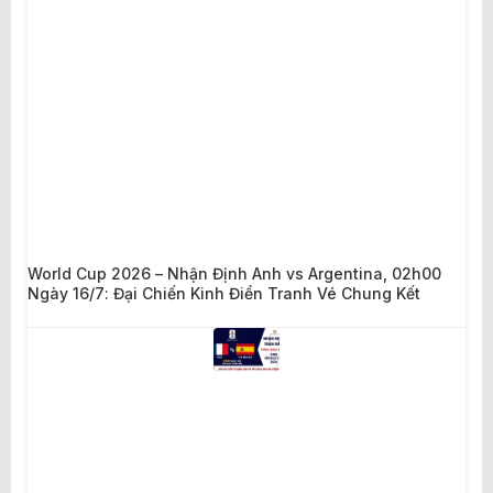
World Cup 2026 – Nhận Định Anh vs Argentina, 02h00
Ngày 16/7: Đại Chiến Kinh Điển Tranh Vé Chung Kết