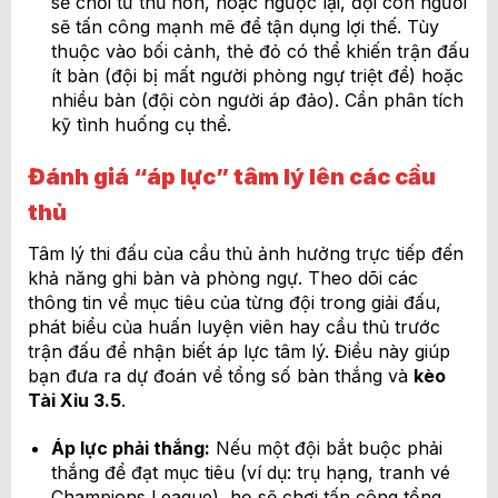
sẽ chơi tử thủ hơn, hoặc ngược lại, đội còn người
sẽ tấn công mạnh mẽ để tận dụng lợi thế. Tùy
thuộc vào bối cảnh, thẻ đỏ có thể khiến trận đấu
ít bàn (đội bị mất người phòng ngự triệt để) hoặc
nhiều bàn (đội còn người áp đảo). Cần phân tích
kỹ tình huống cụ thể.
Đánh giá “áp lực” tâm lý lên các cầu
thủ
Tâm lý thi đấu của cầu thủ ảnh hưởng trực tiếp đến
khả năng ghi bàn và phòng ngự. Theo dõi các
thông tin về mục tiêu của từng đội trong giải đấu,
phát biểu của huấn luyện viên hay cầu thủ trước
trận đấu để nhận biết áp lực tâm lý. Điều này giúp
bạn đưa ra dự đoán về tổng số bàn thắng và
kèo
Tài Xỉu 3.5
.
Áp lực phải thắng:
Nếu một đội bắt buộc phải
thắng để đạt mục tiêu (ví dụ: trụ hạng, tranh vé
Champions League), họ sẽ chơi tấn công tổng