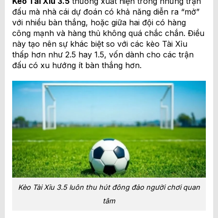
Kèo Tài Xỉu 3.5
thường xuất hiện trong những trận
đấu mà nhà cái dự đoán có khả năng diễn ra “mở”
với nhiều bàn thắng, hoặc giữa hai đội có hàng
công mạnh và hàng thủ không quá chắc chắn. Điều
này tạo nên sự khác biệt so với các kèo Tài Xỉu
thấp hơn như 2.5 hay 1.5, vốn dành cho các trận
đấu có xu hướng ít bàn thắng hơn.
Kèo Tài Xỉu 3.5 luôn thu hút đông đảo người chơi quan
tâm