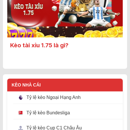
Kèo tài xỉu 1.75 là gì?
KÈO NHÀ CÁI
Tỷ lệ kèo Ngoại Hạng Anh
Tỷ lệ kèo Bundesliga
Tỷ lệ kèo Cup C1 Châu Âu