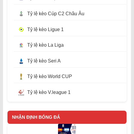
Tỷ lệ kèo Cúp C2 Châu Âu
Tỷ lệ kèo Ligue 1
Tỷ lệ kèo La Liga
Tỷ lệ kèo Seri A
Tỷ lệ kèo World CUP
Tỷ lệ kèo V.league 1
NHẬN ĐỊNH BÓNG ĐÁ