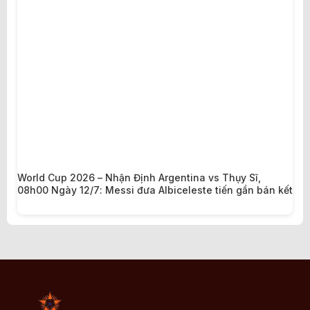
World Cup 2026 – Nhận Định Argentina vs Thụy Sĩ,
08h00 Ngày 12/7: Messi đưa Albiceleste tiến gần bán kết