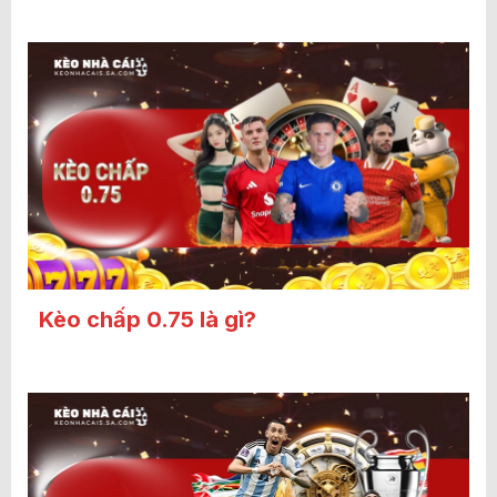
Kèo chấp 0.75 là gì?