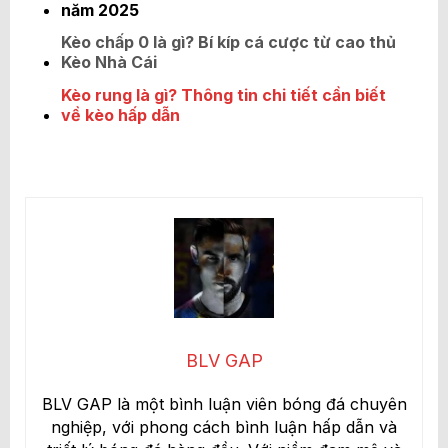
năm 2025
Kèo chấp 0 là gì? Bí kíp cá cược từ cao thủ
Kèo Nhà Cái
Kèo rung là gì? Thông tin chi tiết cần biết
về kèo hấp dẫn
BLV GAP
BLV GAP là một bình luận viên bóng đá chuyên
nghiệp, với phong cách bình luận hấp dẫn và