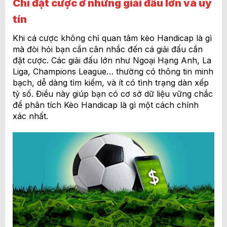
Chỉ đặt cược ở những giải đấu lớn và uy
tín
Khi cá cược không chỉ quan tâm kèo Handicap là gì
mà đòi hỏi bạn cần cân nhắc đến cá giải đấu cần
đặt cược. Các giải đấu lớn như Ngoại Hạng Anh, La
Liga, Champions League… thường có thông tin minh
bạch, dễ dàng tìm kiếm, và ít có tình trạng dàn xếp
tỷ số. Điều này giúp bạn có cơ sở dữ liệu vững chắc
để phân tích Kèo Handicap là gì một cách chính
xác nhất.