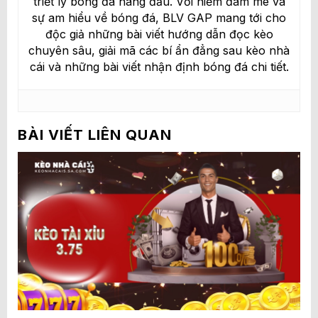
triết lý bóng đá hàng đầu. Với niềm đam mê và
sự am hiểu về bóng đá, BLV GAP mang tới cho
độc giả những bài viết hướng dẫn đọc kèo
chuyên sâu, giải mã các bí ẩn đẳng sau kèo nhà
cái và những bài viết nhận định bóng đá chi tiết.
BÀI VIẾT LIÊN QUAN