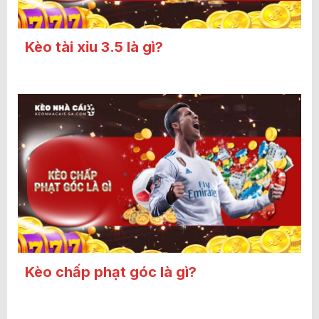
Kèo tài xỉu 3.5 là gì?
Kèo chấp phạt góc là gì?