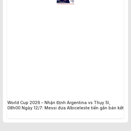
World Cup 2026 – Nhận Định Argentina vs Thụy Sĩ,
08h00 Ngày 12/7: Messi đưa Albiceleste tiến gần bán kết