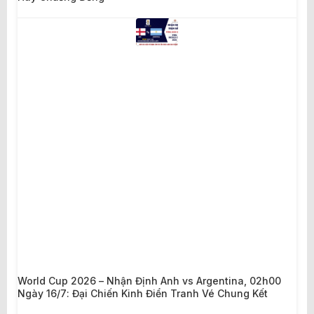
World Cup 2026 – Nhận Định Anh vs Argentina, 02h00
Ngày 16/7: Đại Chiến Kinh Điển Tranh Vé Chung Kết