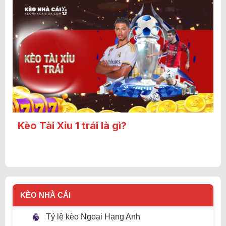
Kèo Tài Xỉu 1 trái là gì?
KÈO NHÀ CÁI
Tỷ lệ kèo Ngoại Hạng Anh