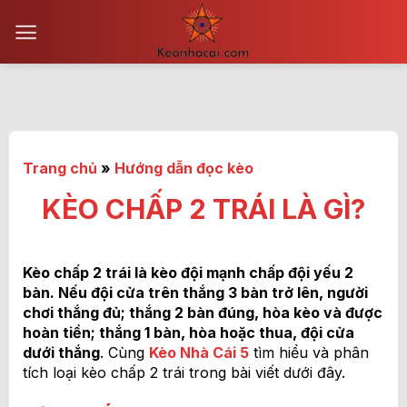
Bỏ
qua
nội
dung
Trang chủ
»
Hướng dẫn đọc kèo
KÈO CHẤP 2 TRÁI LÀ GÌ?
Kèo chấp 2 trái là kèo đội mạnh chấp đội yếu 2
bàn. Nếu đội cửa trên thắng 3 bàn trở lên, người
chơi thắng đủ; thắng 2 bàn đúng, hòa kèo và được
hoàn tiền; thắng 1 bàn, hòa hoặc thua, đội cửa
dưới thắng
. Cùng
Kèo Nhà Cái 5
tìm hiểu và phân
tích loại kèo chấp 2 trái trong bài viết dưới đây.