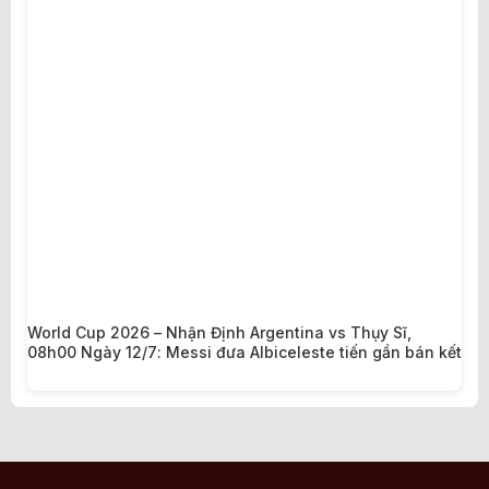
World Cup 2026 – Nhận Định Argentina vs Thụy Sĩ,
08h00 Ngày 12/7: Messi đưa Albiceleste tiến gần bán kết