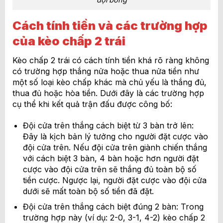
Cách tính tiền và các trường hợp
của kèo chấp 2 trái
Kèo chấp 2 trái có cách tính tiền khá rõ ràng không
có trường hợp thắng nửa hoặc thua nửa tiền như
một số loại kèo chấp khác mà chủ yếu là thắng đủ,
thua đủ hoặc hòa tiền. Dưới đây là các trường hợp
cụ thể khi kết quả trận đấu được công bố:
Đội cửa trên thắng cách biệt từ 3 bàn trở lên:
Đây là kịch bản lý tưởng cho người đặt cược vào
đội cửa trên. Nếu đội cửa trên giành chiến thắng
với cách biệt 3 bàn, 4 bàn hoặc hơn người đặt
cược vào đội cửa trên sẽ thắng đủ toàn bộ số
tiền cược. Ngược lại, người đặt cược vào đội cửa
dưới sẽ mất toàn bộ số tiền đã đặt.
Đội cửa trên thắng cách biệt đúng 2 bàn: Trong
trường hợp này (ví dụ: 2-0, 3-1, 4-2) kèo chấp 2