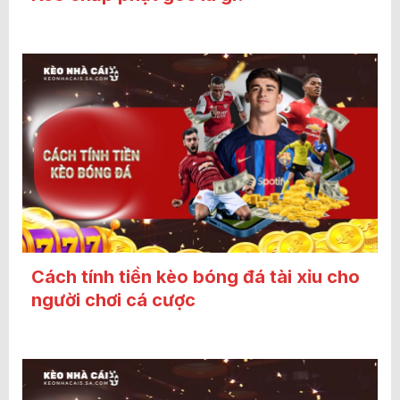
Cách tính tiền kèo bóng đá tài xỉu cho
người chơi cá cược