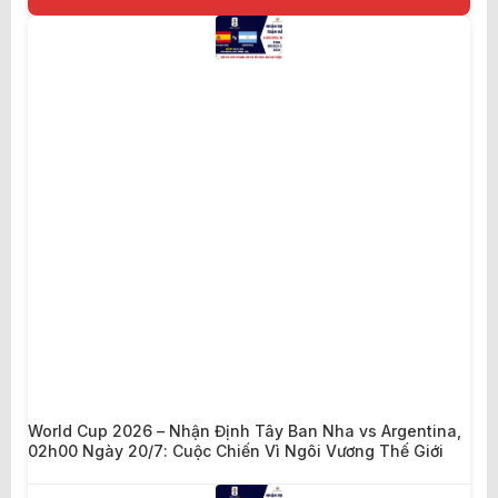
World Cup 2026 – Nhận Định Tây Ban Nha vs Argentina,
02h00 Ngày 20/7: Cuộc Chiến Vì Ngôi Vương Thế Giới