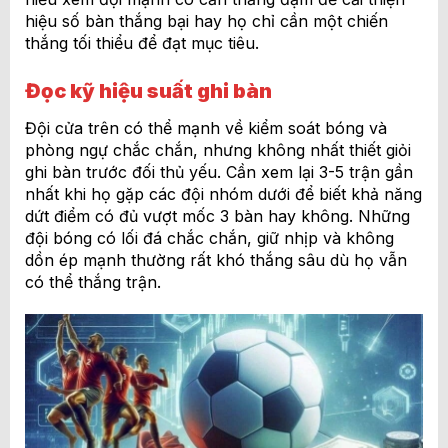
hiệu số bàn thắng bại hay họ chỉ cần một chiến
thắng tối thiểu để đạt mục tiêu.
Đọc kỹ hiệu suất ghi bàn
Đội cửa trên có thể mạnh về kiểm soát bóng và
phòng ngự chắc chắn, nhưng không nhất thiết giỏi
ghi bàn trước đối thủ yếu. Cần xem lại 3-5 trận gần
nhất khi họ gặp các đội nhóm dưới để biết khả năng
dứt điểm có đủ vượt mốc 3 bàn hay không. Những
đội bóng có lối đá chắc chắn, giữ nhịp và không
dồn ép mạnh thường rất khó thắng sâu dù họ vẫn
có thể thắng trận.