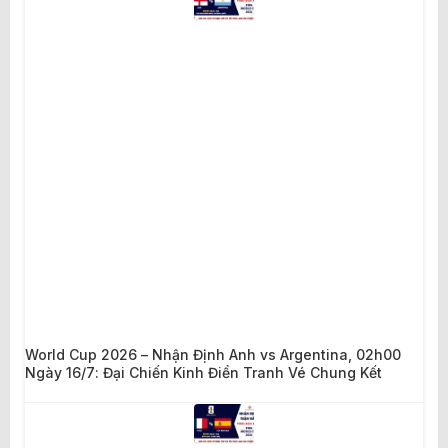
World Cup 2026 – Nhận Định Anh vs Argentina, 02h00
Ngày 16/7: Đại Chiến Kinh Điển Tranh Vé Chung Kết