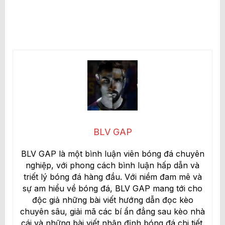
BLV GAP
BLV GAP là một bình luận viên bóng đá chuyên
nghiệp, với phong cách bình luận hấp dẫn và
triết lý bóng đá hàng đầu. Với niềm đam mê và
sự am hiểu về bóng đá, BLV GAP mang tới cho
độc giả những bài viết hướng dẫn đọc kèo
chuyên sâu, giải mã các bí ẩn đẳng sau kèo nhà
cái và những bài viết nhận định bóng đá chi tiết.