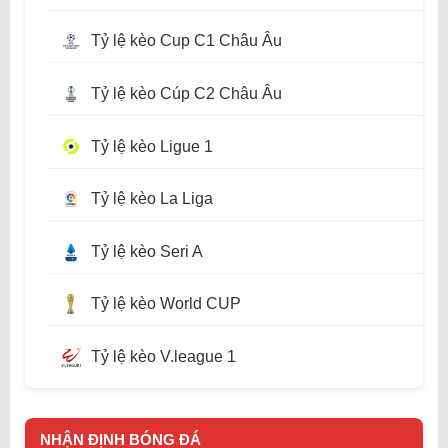
Tỷ lệ kèo Cup C1 Châu Âu
Tỷ lệ kèo Cúp C2 Châu Âu
Tỷ lệ kèo Ligue 1
Tỷ lệ kèo La Liga
Tỷ lệ kèo Seri A
Tỷ lệ kèo World CUP
Tỷ lệ kèo V.league 1
NHẬN ĐỊNH BÓNG ĐÁ