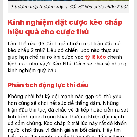
3 trường hợp thường xảy ra đối với kèo cược chấp 2 trái
Kinh nghiệm đặt cược kèo chấp
hiệu quả cho cược thủ
Làm thế nào để đánh giá chuẩn một trận đấu có
kèo chấp 2 trái? Liệu có chiến lược nào thực sự
giúp hạn chế rủi ro khi cược vào
tỷ lệ kèo
chênh
lệch cao như vậy? Kèo Nhà Cái 5 sẽ chia sẻ những
kinh nghiệm quý báu:
Phân tích động lực thi đấu
Không phải bất kỳ đội mạnh nào gặp đối thủ yếu
hơn cũng sẽ chơi hết sức để thắng đậm. Những
trận đấu thủ tục, đã chắc vé đi tiếp hoặc diễn ra sát
lịch trình quan trọng khác thường khiến đội mạnh
đá cầm chừng. Kèo chấp 2 trái lúc này rất dễ khiến
người chơi thua vì đánh giá sai bối cảnh. Hãy tìm
hiểu xem đội mạnh có cần thắng đậm để cải thiện