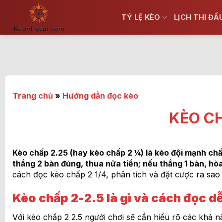
Bỏ
qua
TỶ LỆ KÈO
LỊCH THI ĐẤ
nội
dung
Trang chủ
»
Hướng dẫn đọc kèo
KÈO CH
Kèo chấp 2.25 (hay kèo chấp 2 ¼) là kèo đội mạnh chấp
thắng 2 bàn đúng, thua nửa tiền; nếu thắng 1 bàn, hò
cách đọc kèo chấp 2 1/4, phân tích và đặt cược ra sao
Kèo chấp 2-2.5 là gì và cách đọc d
Với kèo chấp 2 2.5 người chơi sẽ cần hiểu rõ các khả n