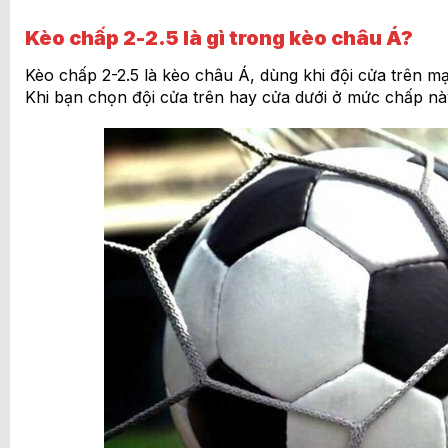
Kèo chấp 2-2.5 là gì trong kèo châu Á?
Kèo chấp 2-2.5 là kèo châu Á, dùng khi đội cửa trên mạ
Khi bạn chọn đội cửa trên hay cửa dưới ở mức chấp nà