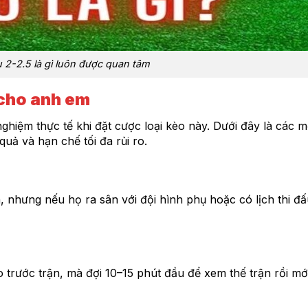
u 2-2.5 là gì luôn được quan tâm
 cho anh em
ghiệm thực tế khi đặt cược loại kèo này. Dưới đây là các 
uả và hạn chế tối đa rủi ro.
, nhưng nếu họ ra sân với đội hình phụ hoặc có lịch thi đấ
 trước trận, mà đợi 10–15 phút đầu để xem thế trận rồi mớ