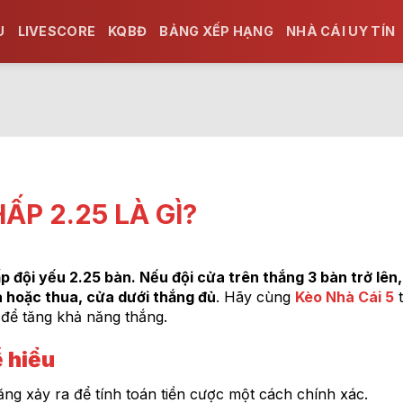
U
LIVESCORE
KQBĐ
BẢNG XẾP HẠNG
NHÀ CÁI UY TÍN
ẤP 2.25 LÀ GÌ?
 đội yếu 2.25 bàn. Nếu đội cửa trên thắng 3 bàn trở lên,
a hoặc thua, cửa dưới thắng đủ
. Hãy cùng
Kèo Nhà Cái 5
t
 để tăng khả năng thắng.
ễ hiểu
ăng xảy ra để tính toán tiền cược một cách chính xác.