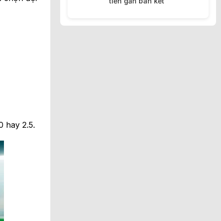
tiến gần bán kết
0 hay 2.5.