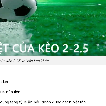
của kèo 2.25 với các kèo khác
a kèo.
ua nửa tiền.
ũng tăng tỷ lệ ăn nếu đoán đúng cách biệt lớn.