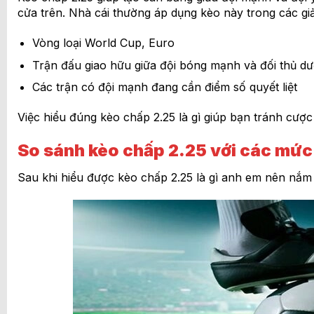
cửa trên. Nhà cái thường áp dụng kèo này trong các giả
Vòng loại World Cup, Euro
Trận đấu giao hữu giữa đội bóng mạnh và đối thủ dư
Các trận có đội mạnh đang cần điểm số quyết liệt
Việc hiểu đúng kèo chấp 2.25 là gì giúp bạn tránh cượ
So sánh kèo chấp 2.25 với các mức
Sau khi hiểu được kèo chấp 2.25 là gì anh em nên nắm đ