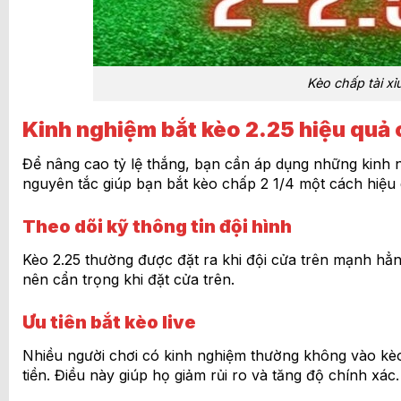
Kèo chấp tài xỉ
Kinh nghiệm bắt kèo 2.25 hiệu quả
Để nâng cao tỷ lệ thắng, bạn cần áp dụng những kinh n
nguyên tắc giúp bạn bắt kèo chấp 2 1/4 một cách hiệu q
Theo dõi kỹ thông tin đội hình
Kèo 2.25 thường được đặt ra khi đội cửa trên mạnh hẳn
nên cẩn trọng khi đặt cửa trên.
Ưu tiên bắt kèo live
Nhiều người chơi có kinh nghiệm thường không vào kèo
tiền. Điều này giúp họ giảm rủi ro và tăng độ chính xác.