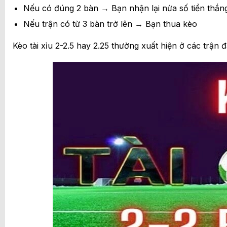
Nếu có đúng 2 bàn → Bạn nhận lại nửa số tiền thắn
Nếu trận có từ 3 bàn trở lên → Bạn thua kèo
Kèo tài xỉu 2-2.5 hay 2.25 thường xuất hiện ở các trận