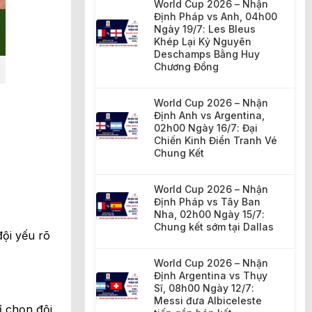
World Cup 2026 – Nhận
Định Pháp vs Anh, 04h00
Ngày 19/7: Les Bleus
Khép Lại Kỷ Nguyên
Deschamps Bằng Huy
Chương Đồng
World Cup 2026 – Nhận
Định Anh vs Argentina,
02h00 Ngày 16/7: Đại
Chiến Kinh Điển Tranh Vé
Chung Kết
World Cup 2026 – Nhận
Định Pháp vs Tây Ban
Nha, 02h00 Ngày 15/7:
Chung kết sớm tại Dallas
đội yếu rõ
World Cup 2026 – Nhận
Định Argentina vs Thụy
Sĩ, 08h00 Ngày 12/7:
Messi đưa Albiceleste
ỉ chọn đội