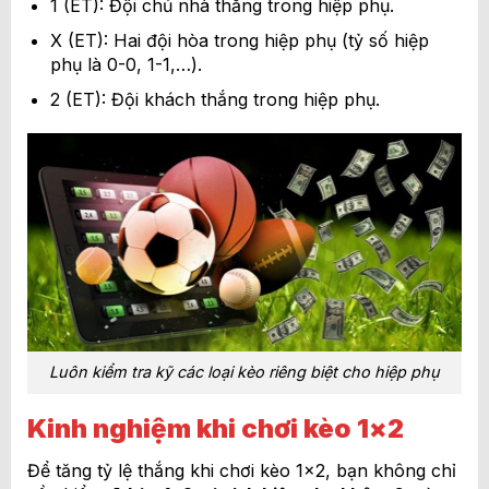
1 (ET): Đội chủ nhà thắng trong hiệp phụ.
X (ET): Hai đội hòa trong hiệp phụ (tỷ số hiệp
phụ là 0-0, 1-1,…).
2 (ET): Đội khách thắng trong hiệp phụ.
Luôn kiểm tra kỹ các loại kèo riêng biệt cho hiệp phụ
Kinh nghiệm khi chơi kèo 1×2
Để tăng tỷ lệ thắng khi chơi kèo 1×2, bạn không chỉ