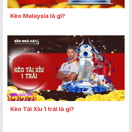
Kèo Malaysia là gì?
Kèo Tài Xỉu 1 trái là gì?