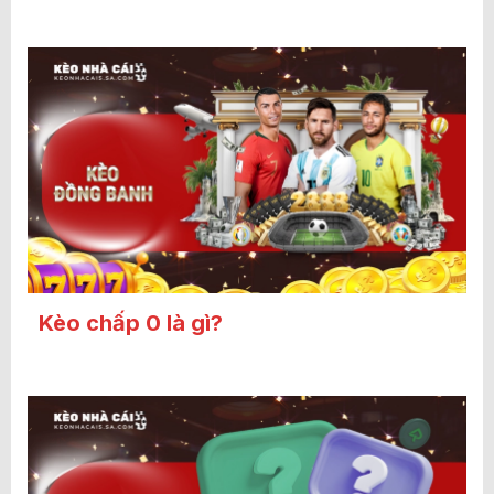
Kèo chấp 0 là gì?