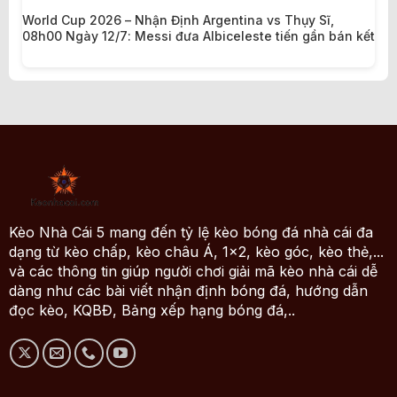
World Cup 2026 – Nhận Định Argentina vs Thụy Sĩ,
08h00 Ngày 12/7: Messi đưa Albiceleste tiến gần bán kết
Kèo Nhà Cái 5 mang đến tỷ lệ kèo bóng đá nhà cái đa
dạng từ kèo chấp, kèo châu Á, 1x2, kèo góc, kèo thẻ,...
và các thông tin giúp người chơi giải mã kèo nhà cái dễ
dàng như các bài viết nhận định bóng đá, hướng dẫn
đọc kèo, KQBĐ, Bảng xếp hạng bóng đá,..