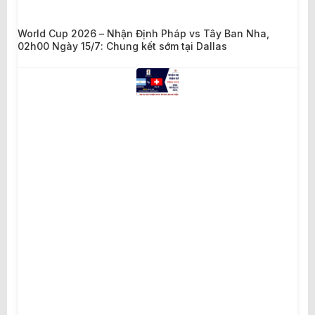
World Cup 2026 – Nhận Định Pháp vs Tây Ban Nha,
02h00 Ngày 15/7: Chung kết sớm tại Dallas