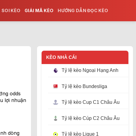
SOI KÈO
GIẢI MÃ KÈO
HƯỚNG DẪN ĐỌC KÈO
KÈO NHÀ CÁI
Tỷ lệ kèo Ngoại Hạng Anh
Tỷ lệ kèo Bundesliga
ướng odds
ưu lợi nhuận
Tỷ lệ kèo Cup C1 Châu Âu
Tỷ lệ kèo Cúp C2 Châu Âu
ánh dòng
Tỷ lệ kèo Ligue 1