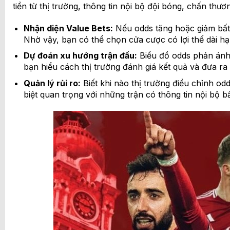
tiền từ thị trường, thông tin nội bộ đội bóng, chấn th
Nhận diện Value Bets:
Nếu odds tăng hoặc giảm bất 
Nhờ vậy, bạn có thể chọn cửa cược có lợi thế dài hạ
Dự đoán xu hướng trận đấu:
Biểu đồ odds phản ánh t
bạn hiểu cách thị trường đánh giá kết quả và đưa ra
Quản lý rủi ro:
Biết khi nào thị trường điều chỉnh od
biệt quan trọng với những trận có thông tin nội bộ b