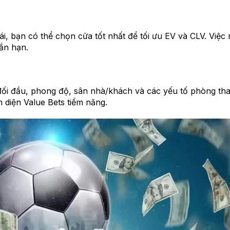
ái, bạn có thể chọn cửa tốt nhất để tối ưu EV và CLV. Việc 
ắn hạn.
 đối đầu, phong độ, sân nhà/khách và các yếu tố phòng th
n diện Value Bets tiềm năng.