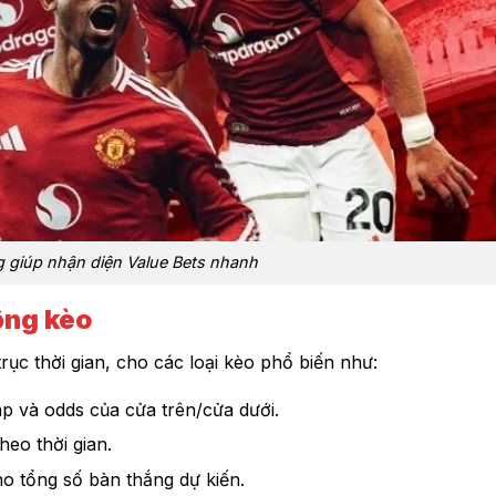
g giúp nhận diện Value Bets nhanh
ộng kèo
rục thời gian, cho các loại kèo phổ biến như:
ap và odds của cửa trên/cửa dưới.
heo thời gian.
o tổng số bàn thắng dự kiến.