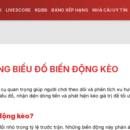
U
LIVESCORE
KQBĐ
BẢNG XẾP HẠNG
NHÀ CÁI UY TÍN
G BIỂU ĐỒ BIẾN ĐỘNG KÈO
cụ quan trọng giúp người chơi theo dõi và phân tích xu h
ểu đồ, nhận diện dòng tiền và phát hiện kèo giá trị để tối 
 động kèo?
ổi nhỏ trong tỷ lệ trước trận. Những biến động này phản 