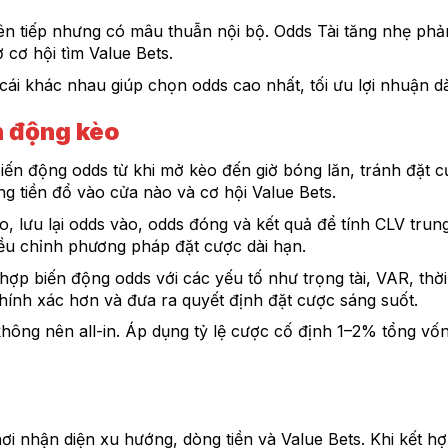
iên tiếp nhưng có mâu thuẫn nội bộ. Odds Tài tăng nhẹ phả
 cơ hội tìm Value Bets.
ái khác nhau giúp chọn odds cao nhất, tối ưu lợi nhuận dà
n động kèo
ến động odds từ khi mở kèo đến giờ bóng lăn, tránh đặt c
ng tiền đổ vào cửa nào và cơ hội Value Bets.
, lưu lại odds vào, odds đóng và kết quả để tính CLV trun
điều chỉnh phương pháp đặt cược dài hạn.
hợp biến động odds với các yếu tố như trọng tài, VAR, thời 
chính xác hơn và đưa ra quyết định đặt cược sáng suốt.
không nên all-in. Áp dụng tỷ lệ cược cố định 1–2% tổng vốn
ơi nhận diện xu hướng, dòng tiền và Value Bets. Khi kết h