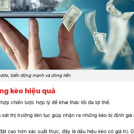
dds, biến động mạnh và dòng tiền
ng kèo hiệu quả
p chiến lược hợp lý để khai thác tối đa lợi thế.
sát thị trường liên tục giúp nhận ra những kèo bị định giá 
 cao hơn xác suất thực, đây là dấu hiệu kèo có giá trị. Gh