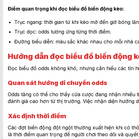
Điểm quan trọng khi đọc biểu đồ biến động kèo:
Trục ngang: thời gian từ khi kèo mở đến giờ bóng lăn
Trục dọc: odds tương ứng từng thời điểm.
Đường biểu diễn: màu sắc khác nhau cho mỗi nhà cá
Hướng dẫn đọc biểu đồ biến động 
Đọc biểu đồ odds không khó, nhưng cần hiểu các tín hiệ
Quan sát hướng di chuyển odds
Odds tăng có thể cho thấy cửa cược đang nhận nhiều ti
đánh giá cao hơn từ thị trường. Việc nhận diện hướng d
Xác định thời điểm
Các đợt biến động đột ngột thường xuất hiện khi có thô
là thời điểm quan trọng để người chơi theo dõi và quyết