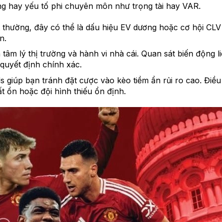
ương hay yếu tố phi chuyên môn như trọng tài hay VAR.
thường, đây có thể là dấu hiệu EV dương hoặc cơ hội CLV
n.
âm lý thị trường và hành vi nhà cái. Quan sát biến động li
 quyết định chính xác.
ds giúp bạn tránh đặt cược vào kèo tiềm ẩn rủi ro cao. Điề
ất ổn hoặc đội hình thiếu ổn định.