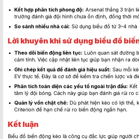
Kết hợp phân tích phong độ:
Arsenal thắng 3 trận l
trường đánh giá đội hình chưa ổn định, đồng thời mở
So sánh nhiều nhà cái:
Sử dụng biểu đồ từ 3–4 nhà c
Lời khuyên khi sử dụng biểu đồ biế
Theo dõi biến động liên tục:
Luôn quan sát đường bi
cảm tính. Việc cập nhật liên tục giúp bạn nhận ra dò
Ghi chép kết quả để đánh giá hiệu suất:
Sau mỗi kèo
EV thực tế. Đây là cơ sở để kiểm tra chiến lược và 
Phân tích toàn diện các yếu tố ngoài trận đấu:
Kết 
tâm lý đội bóng. Cách này giúp bạn đánh giá rủi ro 
Quản lý vốn chặt chẽ:
Dù phát hiện kèo có lợi thế, 
Criterion để hạn chế rủi ro biến động ngắn hạn.
Kết luận
Biểu đồ biến động kèo là công cụ đắc lực giúp người ch