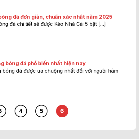
 bóng đá đơn giản, chuẩn xác nhất năm 2025
ng đá chi tiết sẽ được Kèo Nhà Cái 5 bật [...]
g bóng đá phổ biến nhất hiện nay
g bóng đá được ưa chuộng nhất đối với người hâm
3
4
5
6