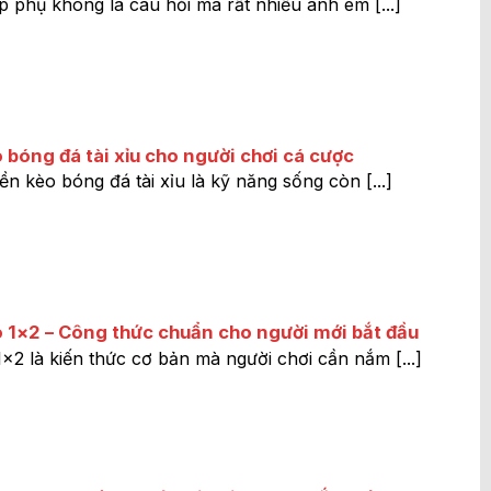
p phụ không là câu hỏi mà rất nhiều anh em [...]
o bóng đá tài xỉu cho người chơi cá cược
ền kèo bóng đá tài xỉu là kỹ năng sống còn [...]
o 1×2 – Công thức chuẩn cho người mới bắt đầu
1×2 là kiến thức cơ bản mà người chơi cần nắm [...]