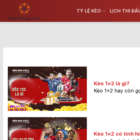
Bỏ
qua
TỶ LỆ KÈO
LỊCH THI ĐẤ
nội
dung
Kèo 1×2 là gì?
Kèo 1×2 hay còn gọi 
Kèo 1×2 có tính h