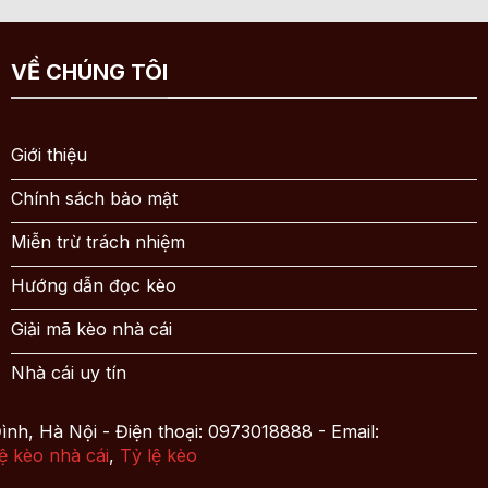
VỀ CHÚNG TÔI
Giới thiệu
Chính sách bảo mật
Miễn trừ trách nhiệm
Hướng dẫn đọc kèo
Giải mã kèo nhà cái
Nhà cái uy tín
ình, Hà Nội - Điện thoại: 0973018888 - Email:
ệ kèo nhà cái
,
Tỷ lệ kèo