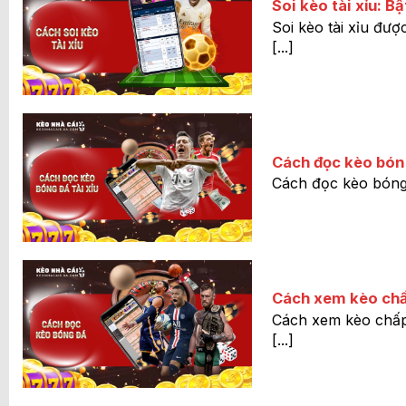
Soi kèo tài xỉu: B
Soi kèo tài xỉu đư
[...]
Cách đọc kèo bóng
Cách đọc kèo bóng đ
Cách xem kèo chấp
Cách xem kèo chấp 
[...]