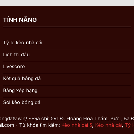
TÍNH NĂNG
Tỷ lệ kèo nhà cái
Lịch thi đấu
Livescore
Kết quả bóng đá
Bảng xếp hạng
Soi kèo bóng đá
ngdatv.win/ - Địa chỉ: 591 Đ. Hoàng Hoa Thám, Bưởi, Ba Đ
il.com
- Từ khóa tìm kiếm:
Kèo nhà cái 5
,
Kèo nhà cái
,
Tỷ l