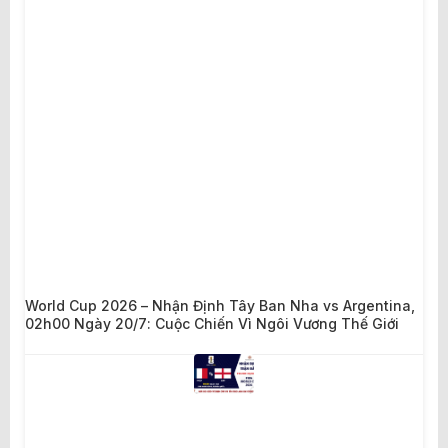
World Cup 2026 – Nhận Định Tây Ban Nha vs Argentina,
02h00 Ngày 20/7: Cuộc Chiến Vì Ngôi Vương Thế Giới