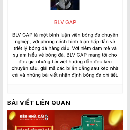
BLV GAP
BLV GAP là một bình luận viên bóng đá chuyên
nghiệp, với phong cách bình luận hấp dẫn và
triết lý bóng đá hàng đầu. Với niềm đam mê và
sự am hiểu về bóng đá, BLV GAP mang tới cho
độc giả những bài viết hướng dẫn đọc kèo
chuyên sâu, giải mã các bí ẩn đẳng sau kèo nhà
cái và những bài viết nhận định bóng đá chi tiết.
BÀI VIẾT LIÊN QUAN