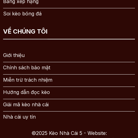
Bảng xếp hạng
Soi kèo bóng đá
VỀ CHÚNG TÔI
Giới thiệu
Chính sách bảo mật
Miễn trừ trách nhiệm
Hướng dẫn đọc kèo
Giải mã kèo nhà cái
Nhà cái uy tín
©2025 Kèo Nhà Cái 5 - Website: