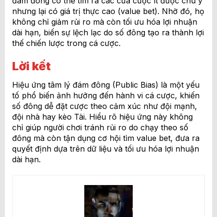
đám đông có thể tìm ra các cửa cược ít được chú ý
nhưng lại có giá trị thực cao (value bet). Nhờ đó, họ
không chỉ giảm rủi ro mà còn tối ưu hóa lợi nhuận
dài hạn, biến sự lệch lạc do số đông tạo ra thành lợi
thế chiến lược trong cá cược.
Lời kết
Hiệu ứng tâm lý đám đông (Public Bias) là một yếu
tố phổ biến ảnh hưởng đến hành vi cá cược, khiến
số đông dễ đặt cược theo cảm xúc như đội mạnh,
đội nhà hay kèo Tài. Hiểu rõ hiệu ứng này không
chỉ giúp người chơi tránh rủi ro do chạy theo số
đông mà còn tận dụng cơ hội tìm value bet, đưa ra
quyết định dựa trên dữ liệu và tối ưu hóa lợi nhuận
dài hạn.