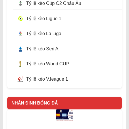
Tỷ lệ kèo Cúp C2 Châu Âu
Tỷ lệ kèo Ligue 1
Tỷ lệ kèo La Liga
Tỷ lệ kèo Seri A
Tỷ lệ kèo World CUP
Tỷ lệ kèo V.league 1
NHẬN ĐỊNH BÓNG ĐÁ