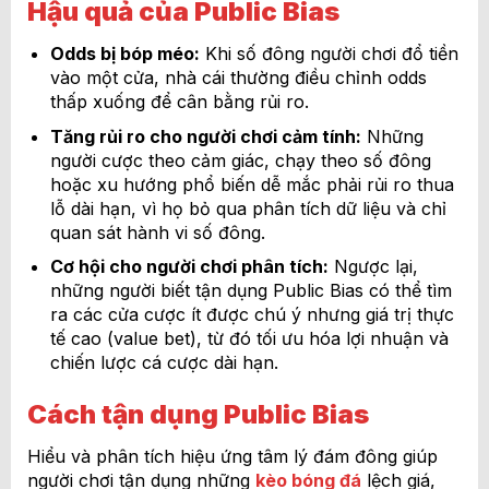
Hậu quả của Public Bias
Odds bị bóp méo:
Khi số đông người chơi đổ tiền
vào một cửa, nhà cái thường điều chỉnh odds
thấp xuống để cân bằng rủi ro.
Tăng rủi ro cho người chơi cảm tính:
Những
người cược theo cảm giác, chạy theo số đông
hoặc xu hướng phổ biến dễ mắc phải rủi ro thua
lỗ dài hạn, vì họ bỏ qua phân tích dữ liệu và chỉ
quan sát hành vi số đông.
Cơ hội cho người chơi phân tích:
Ngược lại,
những người biết tận dụng Public Bias có thể tìm
ra các cửa cược ít được chú ý nhưng giá trị thực
tế cao (value bet), từ đó tối ưu hóa lợi nhuận và
chiến lược cá cược dài hạn.
Cách tận dụng Public Bias
Hiểu và phân tích hiệu ứng tâm lý đám đông giúp
người chơi tận dụng những
kèo bóng đá
lệch giá,