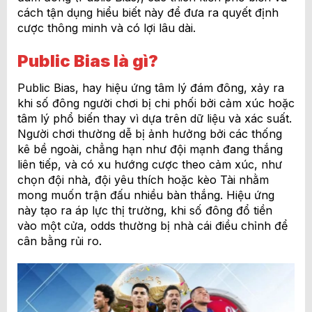
cách tận dụng hiểu biết này để đưa ra quyết định
cược thông minh và có lợi lâu dài.
Public Bias là gì?
Public Bias, hay hiệu ứng tâm lý đám đông, xảy ra
khi số đông người chơi bị chi phối bởi cảm xúc hoặc
tâm lý phổ biến thay vì dựa trên dữ liệu và xác suất.
Người chơi thường dễ bị ảnh hưởng bởi các thống
kê bề ngoài, chẳng hạn như đội mạnh đang thắng
liên tiếp, và có xu hướng cược theo cảm xúc, như
chọn đội nhà, đội yêu thích hoặc kèo Tài nhằm
mong muốn trận đấu nhiều bàn thắng. Hiệu ứng
này tạo ra áp lực thị trường, khi số đông đổ tiền
vào một cửa, odds thường bị nhà cái điều chỉnh để
cân bằng rủi ro.