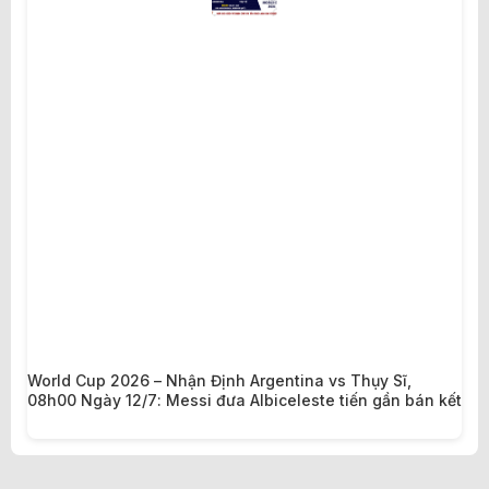
World Cup 2026 – Nhận Định Argentina vs Thụy Sĩ,
08h00 Ngày 12/7: Messi đưa Albiceleste tiến gần bán kết