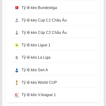
Tỷ lệ kèo Bundesliga
Tỷ lệ kèo Cup C1 Châu Âu
Tỷ lệ kèo Cúp C2 Châu Âu
Tỷ lệ kèo Ligue 1
Tỷ lệ kèo La Liga
Tỷ lệ kèo Seri A
Tỷ lệ kèo World CUP
Tỷ lệ kèo V.league 1