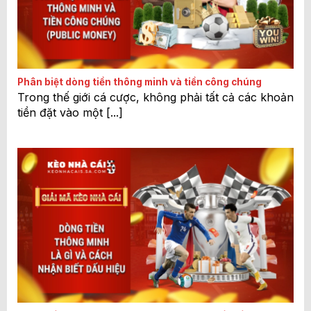
Phân biệt dòng tiền thông minh và tiền công chúng
Trong thế giới cá cược, không phải tất cả các khoản
tiền đặt vào một [...]