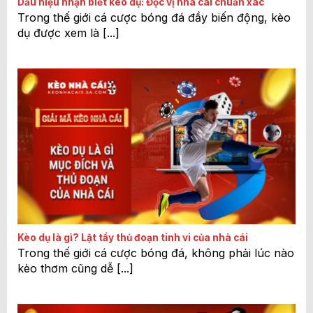
Dấu hiệu nhận biết kèo dụ: Đọc vị nhà cái chuẩn xác
Trong thế giới cá cược bóng đá đầy biến động, kèo
dụ được xem là [...]
Kèo dụ là gì? Lật tẩy thủ đoạn tinh vi của nhà cái
Trong thế giới cá cược bóng đá, không phải lúc nào
kèo thơm cũng dễ [...]