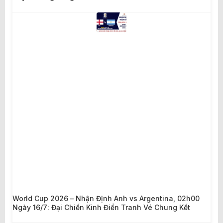
World Cup 2026 – Nhận Định Anh vs Argentina, 02h00
Ngày 16/7: Đại Chiến Kinh Điển Tranh Vé Chung Kết