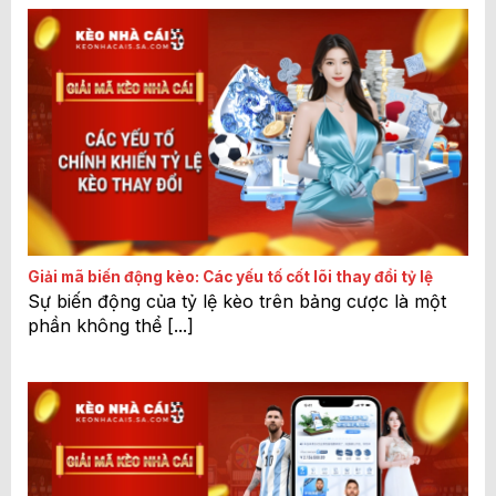
Giải mã biến động kèo: Các yếu tố cốt lõi thay đổi tỷ lệ
Sự biến động của tỷ lệ kèo trên bảng cược là một
phần không thể [...]