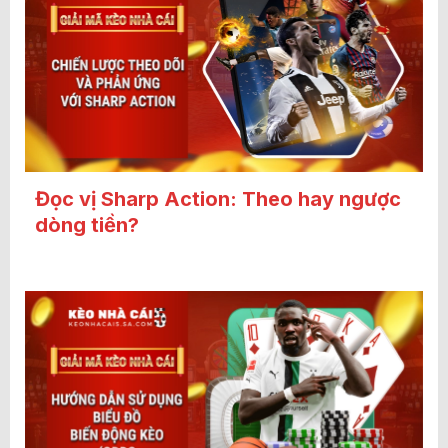
Đọc vị Sharp Action: Theo hay ngược
dòng tiền?