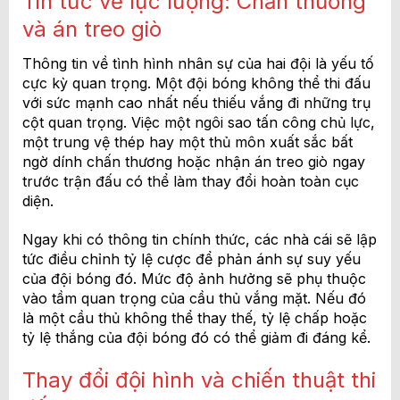
Tin tức về lực lượng: Chấn thương
và án treo giò
Thông tin về tình hình nhân sự của hai đội là yếu tố
cực kỳ quan trọng. Một đội bóng không thể thi đấu
với sức mạnh cao nhất nếu thiếu vắng đi những trụ
cột quan trọng. Việc một ngôi sao tấn công chủ lực,
một trung vệ thép hay một thủ môn xuất sắc bất
ngờ dính chấn thương hoặc nhận án treo giò ngay
trước trận đấu có thể làm thay đổi hoàn toàn cục
diện.
Ngay khi có thông tin chính thức, các nhà cái sẽ lập
tức điều chỉnh tỷ lệ cược để phản ánh sự suy yếu
của đội bóng đó. Mức độ ảnh hưởng sẽ phụ thuộc
vào tầm quan trọng của cầu thủ vắng mặt. Nếu đó
là một cầu thủ không thể thay thế, tỷ lệ chấp hoặc
tỷ lệ thắng của đội bóng đó có thể giảm đi đáng kể.
Thay đổi đội hình và chiến thuật thi