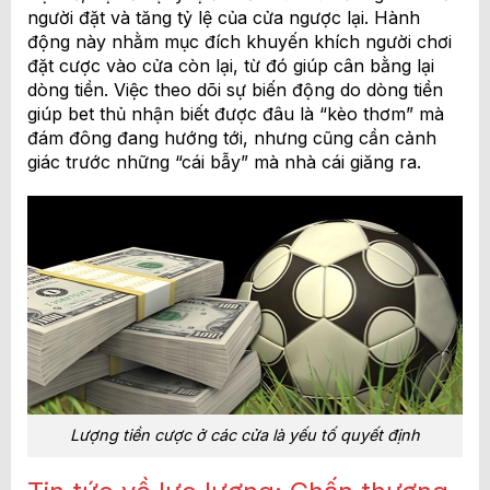
người đặt và tăng tỷ lệ của cửa ngược lại. Hành
động này nhằm mục đích khuyến khích người chơi
đặt cược vào cửa còn lại, từ đó giúp cân bằng lại
dòng tiền. Việc theo dõi sự biến động do dòng tiền
giúp bet thủ nhận biết được đâu là “kèo thơm” mà
đám đông đang hướng tới, nhưng cũng cần cảnh
giác trước những “cái bẫy” mà nhà cái giăng ra.
Lượng tiền cược ở các cửa là yếu tố quyết định