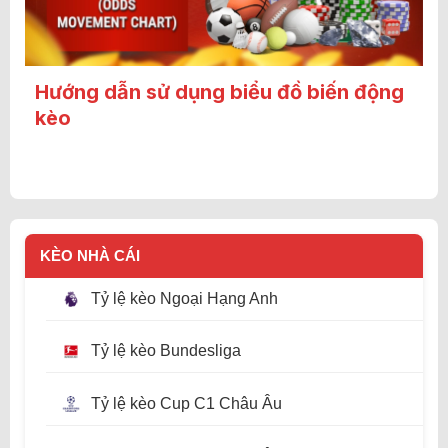
Hướng dẫn sử dụng biểu đồ biến động
kèo
KÈO NHÀ CÁI
Tỷ lệ kèo Ngoại Hạng Anh
Tỷ lệ kèo Bundesliga
Tỷ lệ kèo Cup C1 Châu Âu