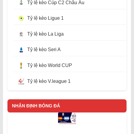
Tỷ lệ kèo Cúp C2 Châu Âu
Tỷ lệ kèo Ligue 1
Tỷ lệ kèo La Liga
Tỷ lệ kèo Seri A
Tỷ lệ kèo World CUP
Tỷ lệ kèo V.league 1
NHẬN ĐỊNH BÓNG ĐÁ