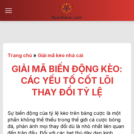
Bỏ
qua
nội
dung
Trang chủ
»
Giải mã kèo nhà cái
GIẢI MÃ BIẾN ĐỘNG KÈO:
CÁC YẾU TỐ CỐT LÕI
THAY ĐỔI TỶ LỆ
Sự biến động của tỷ lệ kèo trên bảng cược là một
phần không thể thiếu trong thế giới cá cược bóng
đá, phản ánh mọi thay đổi dù là nhỏ nhất liên quan
đến trận đấu. Đối với các bet thủ dày dạn kinh