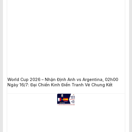
World Cup 2026 – Nhận Định Anh vs Argentina, 02h00
Ngày 16/7: Đại Chiến Kinh Điển Tranh Vé Chung Kết