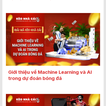
Giới thiệu về Machine Learning và AI
trong dự đoán bóng đá