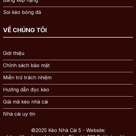
Bảng xếp hạng
Soi kèo bóng đá
VỀ CHÚNG TÔI
Giới thiệu
Chính sách bảo mật
Miễn trừ trách nhiệm
Hướng dẫn đọc kèo
Giải mã kèo nhà cái
Nhà cái uy tín
©2025 Kèo Nhà Cái 5 - Website: