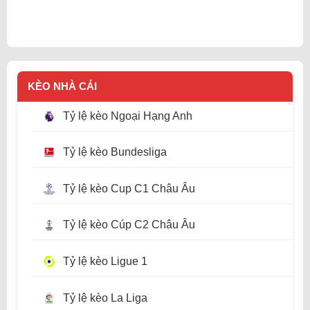
KÈO NHÀ CÁI
Tỷ lệ kèo Ngoại Hạng Anh
Tỷ lệ kèo Bundesliga
Tỷ lệ kèo Cup C1 Châu Âu
Tỷ lệ kèo Cúp C2 Châu Âu
Tỷ lệ kèo Ligue 1
Tỷ lệ kèo La Liga