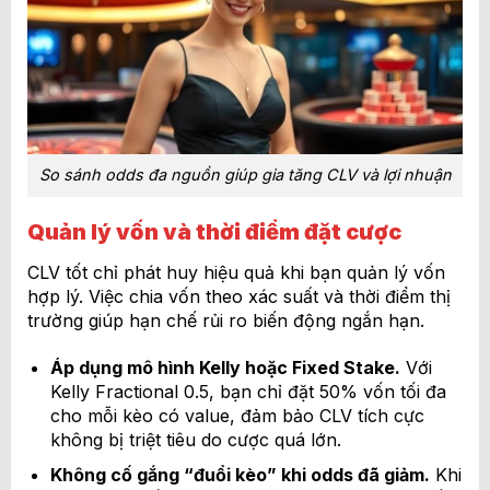
So sánh odds đa nguồn giúp gia tăng CLV và lợi nhuận
Quản lý vốn và thời điểm đặt cược
CLV tốt chỉ phát huy hiệu quả khi bạn quản lý vốn
hợp lý. Việc chia vốn theo xác suất và thời điểm thị
trường giúp hạn chế rủi ro biến động ngắn hạn.
Áp dụng mô hình Kelly hoặc Fixed Stake.
Với
Kelly Fractional 0.5, bạn chỉ đặt 50% vốn tối đa
cho mỗi kèo có value, đảm bảo CLV tích cực
không bị triệt tiêu do cược quá lớn.
Không cố gắng “đuổi kèo” khi odds đã giảm.
Khi