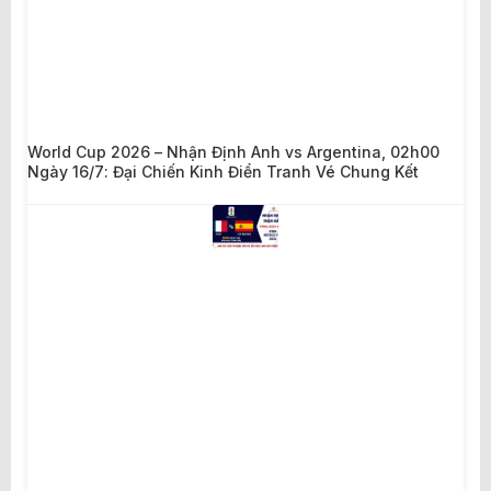
World Cup 2026 – Nhận Định Anh vs Argentina, 02h00
Ngày 16/7: Đại Chiến Kinh Điển Tranh Vé Chung Kết