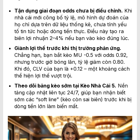
Tận dụng giai đoạn odds chưa bị điều chỉnh.
Khi
nhà cái mới công bố tỷ lệ, mô hình dự đoán của
họ chỉ dựa trên dữ liệu thống kê, chưa tính yếu
tố tin tức hoặc dòng tiền thực. Điều này tạo ra
biên lợi nhuận 2–4% nếu bạn vào kèo đúng lúc.
Giành lợi thế trước khi thị trường phản ứng.
Chẳng hạn, bạn bắt kèo MU -0.5 với odds 0.92,
nhưng trước giờ bóng lăn, tỷ lệ giảm còn 0.80.
Khi đó, CLV của bạn là +0.12 – một khoảng cách
thể hiện lợi thế vượt trội.
Theo dõi bảng kèo sớm tại Kèo Nhà Cái 5.
Nền
tảng cập nhật liên tục 24/7, giúp bạn nhận biết
sớm các “soft line” (kèo còn sai biên) trước khi bị
dòng tiền lớn làm biến mất.