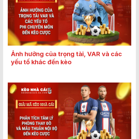
Ảnh hưởng của trọng tài, VAR và các
yếu tố khác đến kèo