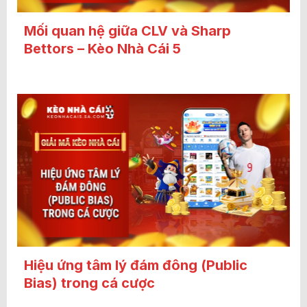
Mối quan hệ giữa CLV và Sharp
Bettors – Kèo Nhà Cái 5
Hiệu ứng tâm lý đám đông (Public
Bias) trong cá cược