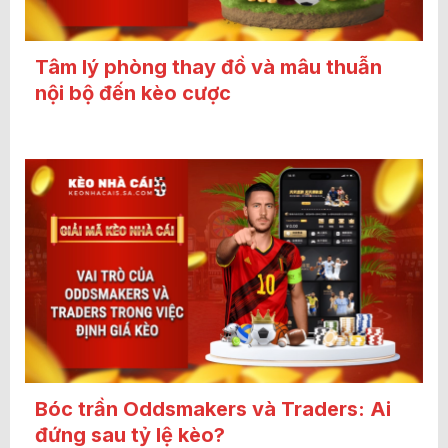
Tâm lý phòng thay đồ và mâu thuẫn
nội bộ đến kèo cược
Bóc trần Oddsmakers và Traders: Ai
đứng sau tỷ lệ kèo?