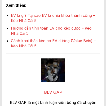
Xem thêm:
EV là gì? Tại sao EV là chìa khóa thành công –
Kèo Nhà Cái 5
Hướng dẫn tính toán EV cho kèo cược – Kèo
Nhà Cái 5
Cách khai thác kèo có EV dương (Value Bets) –
Kèo Nhà Cái 5
BLV GAP
BLV GAP là một bình luận viên bóng đá chuyên