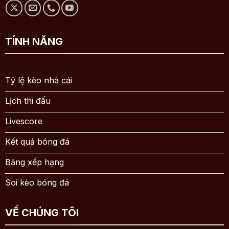
TÍNH NĂNG
Tỷ lệ kèo nhà cái
Lịch thi đấu
Livescore
Kết quả bóng đá
Bảng xếp hạng
Soi kèo bóng đá
VỀ CHÚNG TÔI