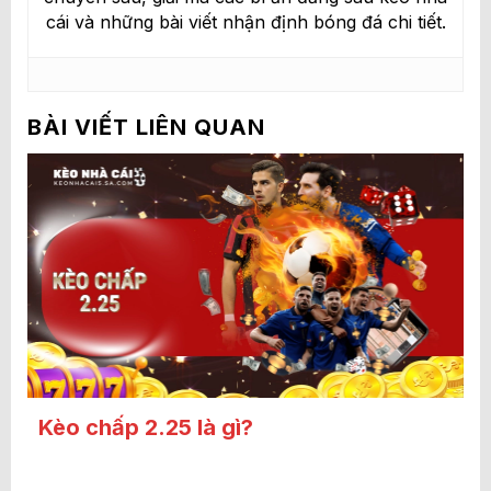
cái và những bài viết nhận định bóng đá chi tiết.
BÀI VIẾT LIÊN QUAN
Kèo chấp 2.25 là gì?