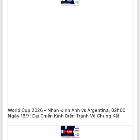
World Cup 2026 – Nhận Định Anh vs Argentina, 02h00
Ngày 16/7: Đại Chiến Kinh Điển Tranh Vé Chung Kết