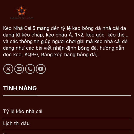
Kèo Nhà Cái 5 mang đến tỷ lệ kèo bóng đá nhà cái đa
dạng từ kèo chấp, kèo châu Á, 1x2, kèo góc, kèo thẻ,...
và các thông tin giúp người chơi giải mã kèo nhà cái dễ
dàng như các bài viết nhận định bóng đá, hướng dẫn
đọc kèo, KQBĐ, Bảng xếp hạng bóng đá,..
TÍNH NĂNG
Tỷ lệ kèo nhà cái
Lịch thi đấu