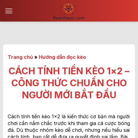
Bỏ
qua
nội
dung
Trang chủ
»
Hướng dẫn đọc kèo
CÁCH TÍNH TIỀN KÈO 1×2 –
CÔNG THỨC CHUẨN CHO
NGƯỜI MỚI BẮT ĐẦU
Cách tính tiền kèo 1×2
là kiến thức cơ bản mà người
chơi cần nắm chắc trước khi tham gia cá cược bóng
đá. Dù thuộc nhóm kèo dễ chơi, nhưng nếu hiểu sai
cách tính, bạn rất dễ đưa ra quyết định sai lầm. Bài