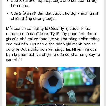
Cửa X (Draw): Bạn đặt cược cho kết quả hai đội
hòa nhau.
Cửa 2 (Away): Bạn đặt cược cho đội khách giành
chiến thắng chung cuộc.
Mỗi cửa sẽ có một tỷ lệ Odds (tỷ lệ cược) khác
nhau do nhà cái đưa ra. Tỷ lệ này phản ánh đánh
giá của nhà cái về thực lực và khả năng chiến thắng
của mỗi bên. Đội nào được đánh giá mạnh hơn sẽ
có tỷ lệ Odds thấp hơn và ngược lại. Nhiệm vụ của
bạn là phân tích và chọn ra cửa có khả năng xảy ra
cao nhất.