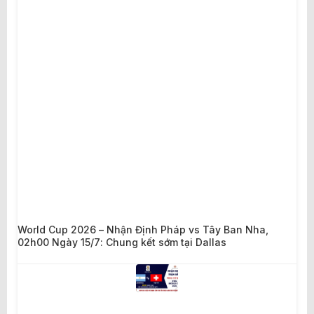
World Cup 2026 – Nhận Định Pháp vs Tây Ban Nha,
02h00 Ngày 15/7: Chung kết sớm tại Dallas