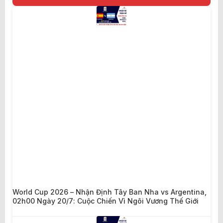
World Cup 2026 – Nhận Định Tây Ban Nha vs Argentina,
02h00 Ngày 20/7: Cuộc Chiến Vì Ngôi Vương Thế Giới