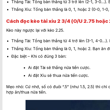
Thắng Tài: Tổng bàn thắng từ 3 trở lên (2-1, 3-0…). 
Thắng Xỉu: Tổng bàn thắng là 0, 1, hoặc 2 (0-0, 1-0, 
Cách đọc kèo tài xỉu 2 3/4 (O/U 2.75 hoặc 
Kèo này ngược lại với kèo 2.25.
Thắng Tài: Tổng bàn thắng từ 4 trở lên (3-1, 4-0…). 
Thắng Xỉu: Tổng bàn thắng là 0, 1, hoặc 2. Bạn ăn đủ
Đặc biệt – Khi có đúng 3 bàn:
Ai đặt Tài sẽ thắng nửa tiền cược.
Ai đặt Xỉu sẽ thua nửa tiền cược.
Mẹo nhỏ: Cứ nhớ, số có đuôi “.5” (như 1.5, 2.5) thì chỉ
hợp ăn/thua nửa tiền.