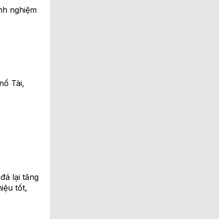
inh nghiệm
nổ Tài,
đá lại tăng
iệu tốt,