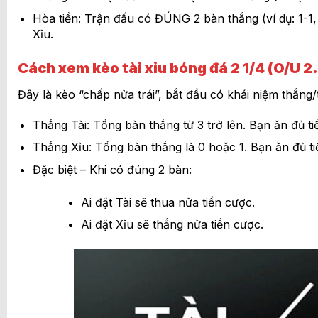
Hòa tiền: Trận đấu có ĐÚNG 2 bàn thắng (ví dụ: 1-1, 
Xỉu.
Cách xem kèo tài xỉu bóng đá 2 1/4 (O/U 2
Đây là kèo “chấp nửa trái”, bắt đầu có khái niệm thắng/
Thắng Tài: Tổng bàn thắng từ 3 trở lên. Bạn ăn đủ ti
Thắng Xỉu: Tổng bàn thắng là 0 hoặc 1. Bạn ăn đủ ti
Đặc biệt – Khi có đúng 2 bàn:
Ai đặt Tài sẽ thua nửa tiền cược.
Ai đặt Xỉu sẽ thắng nửa tiền cược.