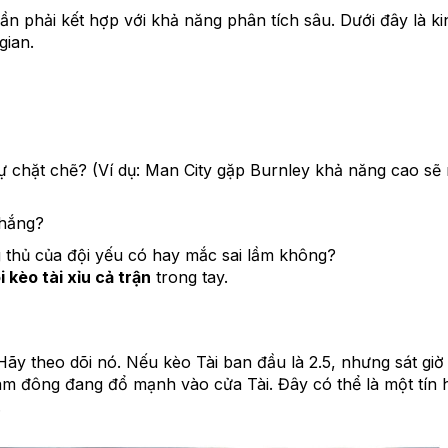
ần phải kết hợp với khả năng phân tích sâu. Dưới đây là k
gian.
ự chặt chẽ? (Ví dụ: Man City gặp Burnley khả năng cao sẽ 
thắng?
thủ của đội yếu có hay mắc sai lầm không?
 kèo tài xỉu cả trận
trong tay.
ãy theo dõi nó. Nếu kèo Tài ban đầu là 2.5, nhưng sát giờ 
đám đông đang đổ mạnh vào cửa Tài. Đây có thể là một tín h
.