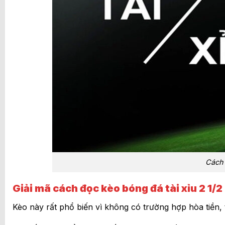
Cách 
Giải mã cách đọc kèo bóng đá tài xỉu 2 1/2
Kèo này rất phổ biến vì không có trường hợp hòa tiền, 