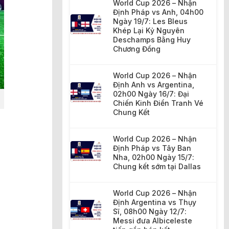
World Cup 2026 – Nhận
Định Pháp vs Anh, 04h00
Ngày 19/7: Les Bleus
Khép Lại Kỷ Nguyên
Deschamps Bằng Huy
Chương Đồng
World Cup 2026 – Nhận
Định Anh vs Argentina,
02h00 Ngày 16/7: Đại
Chiến Kinh Điển Tranh Vé
Chung Kết
World Cup 2026 – Nhận
Định Pháp vs Tây Ban
Nha, 02h00 Ngày 15/7:
Chung kết sớm tại Dallas
World Cup 2026 – Nhận
Định Argentina vs Thụy
Sĩ, 08h00 Ngày 12/7:
Messi đưa Albiceleste