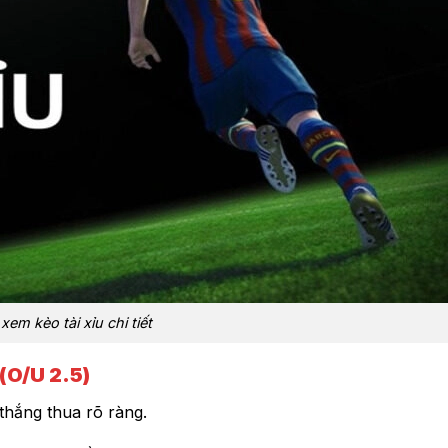
xem kèo tài xỉu chi tiết
 (O/U 2.5)
thắng thua rõ ràng.