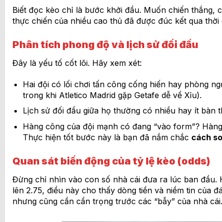
Biết đọc kèo chỉ là bước khởi đầu. Muốn chiến thắng, c
thực chiến của nhiều cao thủ đã được đúc kết qua thời 
Phân tích phong độ và lịch sử đối đầu
Đây là yếu tố cốt lõi. Hãy xem xét:
Hai đội có lối chơi tấn công cống hiến hay phòng ng
trong khi Atletico Madrid gặp Getafe dễ về Xỉu).
Lịch sử đối đầu giữa họ thường có nhiều hay ít bàn 
Hàng công của đội mạnh có đang “vào form”? Hàng 
Thực hiện tốt bước này là bạn đã nắm chắc
cách soi
Quan sát biến động của tỷ lệ kèo (odds)
Đừng chỉ nhìn vào con số nhà cái đưa ra lúc ban đầu. H
lên 2.75, điều này cho thấy dòng tiền và niềm tin của 
nhưng cũng cần cẩn trọng trước các “bẫy” của nhà cái