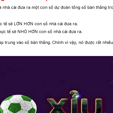
à nhà cái đưa ra một con số dự đoán tổng số bàn thắng tr
ực tế sẽ LỚN HƠN con số nhà cái đưa ra.
hực tế sẽ NHỎ HƠN con số nhà cái đưa ra.
ập trung vào số bàn thắng. Chính vì vậy, nó được rất nhiề