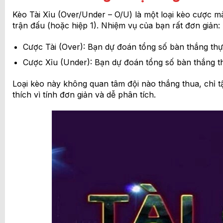
Kèo Tài Xỉu (Over/Under – O/U) là một loại kèo cược m
trận đấu (hoặc hiệp 1). Nhiệm vụ của bạn rất đơn giản:
Cược Tài (Over): Bạn dự đoán tổng số bàn thắng th
Cược Xỉu (Under): Bạn dự đoán tổng số bàn thắng t
Loại kèo này không quan tâm đội nào thắng thua, chỉ t
thích vì tính đơn giản và dễ phân tích.