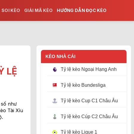
SOI KÈO
GIẢI MÃ KÈO
HƯỚNG DẪN ĐỌC KÈO
KÈO NHÀ CÁI
Ỷ LỆ
Tỷ lệ kèo Ngoại Hạng Anh
Tỷ lệ kèo Bundesliga
Tỷ lệ kèo Cup C1 Châu Âu
 số như
èo Tài Xỉu
Tỷ lệ kèo Cúp C2 Châu Âu
ộ.
Tỷ lệ kèo Ligue 1