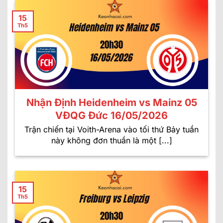
15
Th5
Nhận Định Heidenheim vs Mainz 05
VĐQG Đức 16/05/2026
Trận chiến tại Voith-Arena vào tối thứ Bảy tuần
này không đơn thuần là một [...]
15
Th5