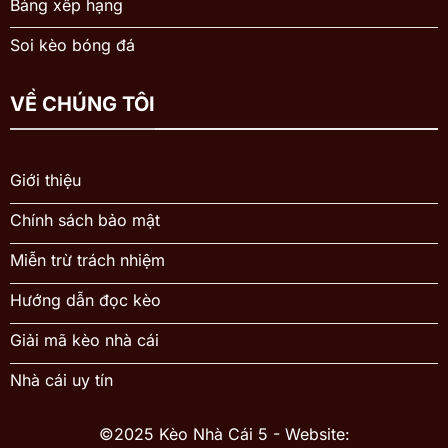
Bảng xếp hạng
Soi kèo bóng đá
VỀ CHÚNG TÔI
Giới thiệu
Chính sách bảo mật
Miễn trừ trách nhiệm
Hướng dẫn đọc kèo
Giải mã kèo nhà cái
Nhà cái uy tín
©2025 Kèo Nhà Cái 5 - Website: