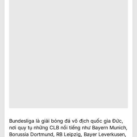
Bundesliga là giải bóng đá vô địch quốc gia Đức,
nơi quy tụ những CLB nổi tiếng như Bayern Munich,
Borussia Dortmund, RB Leipzig, Bayer Leverkusen,