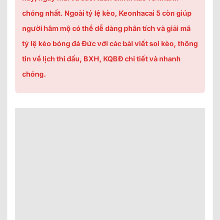
chóng nhất. Ngoài tỷ lệ kèo, Keonhacai 5 còn giúp
người hâm mộ có thể dễ dàng phân tích và giải mã
tỷ lệ kèo bóng đá Đức với các bài viết soi kèo, thông
tin về lịch thi đấu, BXH, KQBĐ chi tiết và nhanh
chóng.
Trận Hot
Tất cả giải đấu
TL Malaysia
Vin88
Kèo TT
Xem bóng
Hôm nay
Ngày mai
08/08