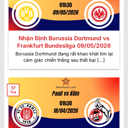
Nhận Định Borussia Dortmund vs
Frankfurt Bundesliga 09/05/2026
Borussia Dortmund đang rất khao khát tìm lại
cảm giác chiến thắng sau thất bại [...]
17
Th4