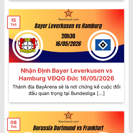
15
Th5
Nhận Định Bayer Leverkusen vs
Hamburg VĐQG Đức 16/05/2026
Thánh địa BayArena sẽ là nơi chứng kế cuộc đối
đầu quan trọng tại Bundesliga [...]
08
Th5