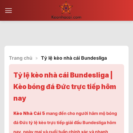
Bỏ
qua
nội
dung
Trang chủ
»
Tỷ lệ kèo nhà cái Bundesliga
Tỷ lệ kèo nhà cái Bundesliga |
Kèo bóng đá Đức trực tiếp hôm
nay
Kèo Nhà Cái 5
mang đến cho người hâm mộ bóng
đá Đức tỷ lệ kèo trực tiếp giải đấu Bundesliga hôm
nay, ngày mai và cuối tuần chính xác và nhanh