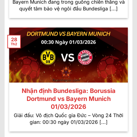
Bayern Munich đang trong guồng chiến thắng và
quyết tâm bảo vệ ngôi đầu Bundesliga [...]
28
Th2
Nhận định Bundesliga: Borussia
Dortmund vs Bayern Munich
01/03/2026
Giải đấu: Vô địch Quốc gia Đức – Vòng 24 Thời
gian: 00:30 ngày 01/03/2026 [...]