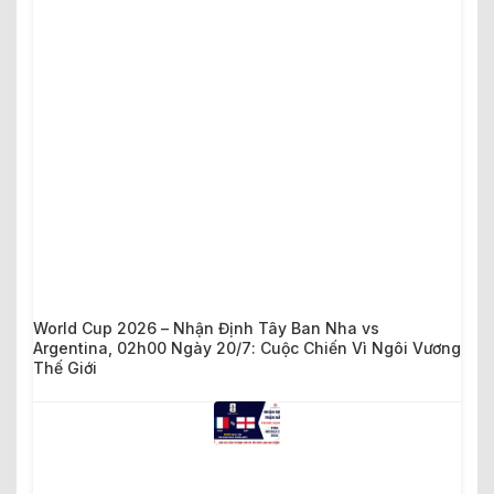
World Cup 2026 – Nhận Định Tây Ban Nha vs
Argentina, 02h00 Ngày 20/7: Cuộc Chiến Vì Ngôi Vương
Thế Giới