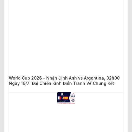
World Cup 2026 – Nhận Định Anh vs Argentina, 02h00
Ngày 16/7: Đại Chiến Kinh Điển Tranh Vé Chung Kết