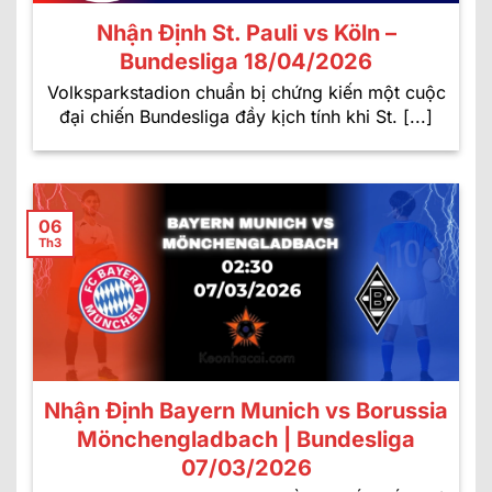
Nhận Định St. Pauli vs Köln –
Bundesliga 18/04/2026
Volksparkstadion chuẩn bị chứng kiến một cuộc
đại chiến Bundesliga đầy kịch tính khi St. [...]
06
Th3
Nhận Định Bayern Munich vs Borussia
Mönchengladbach | Bundesliga
07/03/2026