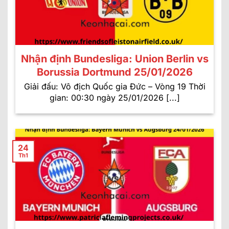
Nhận định Bundesliga: Union Berlin vs
Borussia Dortmund 25/01/2026
Giải đấu: Vô địch Quốc gia Đức – Vòng 19 Thời
gian: 00:30 ngày 25/01/2026 [...]
24
Th1