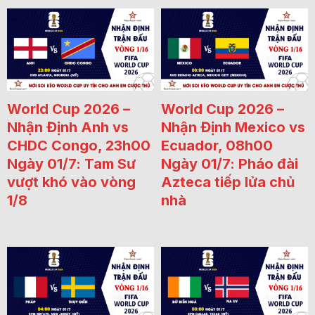
World Cup 2026 –
World Cup 2026 –
Nhận Định Anh vs
Nhận Định Mexico vs
CHDC Congo, 23h00
Ecuador, 08h00
Ngày 01/7: Tam Sư
Ngày 01/7: Pháo đài
vượt khó vào vòng
Azteca tiếp lửa chủ
1/8
nhà