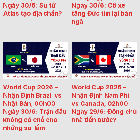
Ngày 30/6: Sư tử
Ngày 30/6: Cỗ xe
Atlas tạo địa chấn?
tăng Đức tìm lại bản
ngã
World Cup 2026 –
World Cup 2026 –
Nhận Định Brazil vs
Nhận Định Nam Phi
Nhật Bản, 00h00
vs Canada, 02h00
Ngày 30/6: Trận đấu
Ngày 29/6: Đồng chủ
không có chỗ cho
nhà tiến bước?
những sai lầm