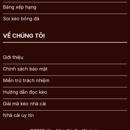
Bảng xếp hạng
Soi kèo bóng đá
VỀ CHÚNG TÔI
Giới thiệu
Chính sách bảo mật
Miễn trừ trách nhiệm
Hướng dẫn đọc kèo
Giải mã kèo nhà cái
Nhà cái uy tín