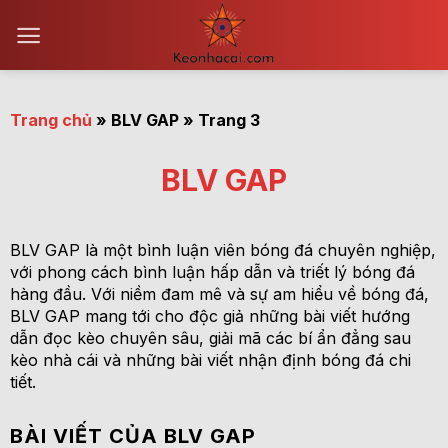
Bỏ
qua
nội
dung
Trang chủ
»
BLV GAP
»
Trang 3
BLV GAP
BLV GAP là một bình luận viên bóng đá chuyên nghiệp,
với phong cách bình luận hấp dẫn và triết lý bóng đá
hàng đầu. Với niềm đam mê và sự am hiểu về bóng đá,
BLV GAP mang tới cho độc giả những bài viết hướng
dẫn đọc kèo chuyên sâu, giải mã các bí ẩn đẳng sau
kèo nhà cái và những bài viết nhận định bóng đá chi
tiết.
BÀI VIẾT CỦA BLV GAP