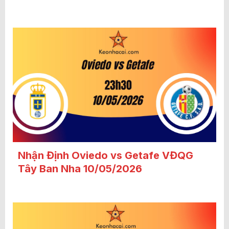
Nhận Định Oviedo vs Getafe VĐQG
Tây Ban Nha 10/05/2026