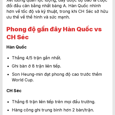
đối đầu cân bằng nhất bảng A. Hàn Quốc nhỉnh
hơn về tốc độ và kỹ thuật, trong khi CH Séc sở hữu
ưu thế về thể hình và sức mạnh.
Phong độ gần đây Hàn Quốc vs
CH Séc
Hàn Quốc
Thắng 4/5 trận gần nhất.
Ghi bàn ở 8 trận liên tiếp.
Son Heung-min đạt phong độ cao trước thềm
World Cup.
CH Séc
Thắng 6 trận liên tiếp trên mọi đấu trường.
Hàng công ghi trung bình hơn 2 bàn/trận.