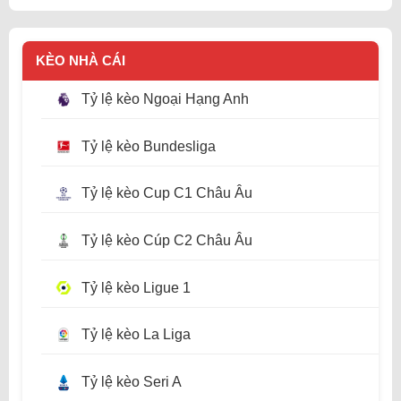
KÈO NHÀ CÁI
Tỷ lệ kèo Ngoại Hạng Anh
Tỷ lệ kèo Bundesliga
Tỷ lệ kèo Cup C1 Châu Âu
Tỷ lệ kèo Cúp C2 Châu Âu
Tỷ lệ kèo Ligue 1
Tỷ lệ kèo La Liga
Tỷ lệ kèo Seri A