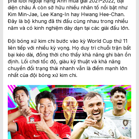
phá lưới Ngoại hạng Anh mùa giải 2021–2022, đại
diện châu Á còn sở hữu nhiều nhân tố nổi bật như
Kim Min-Jae, Lee Kang-In hay Hwang Hee-Chan.
Đây là bộ khung đã thi đấu cùng nhau trong nhiều
năm và có kinh nghiệm dày dạn tại các giải đấu lớn.
Đội bóng xứ kim chi bước vào kỳ World Cup thứ 11
liên tiếp với nhiều kỳ vọng. Họ duy trì chuỗi trận bất
bại kéo dài, đồng thời cho thấy khả năng ghi bàn ổn
định. Lối chơi tốc độ, giàu kỹ thuật và khả năng
chuyển đổi trạng thái nhanh vẫn là điểm mạnh lớn
nhất của đội bóng xứ kim chi.