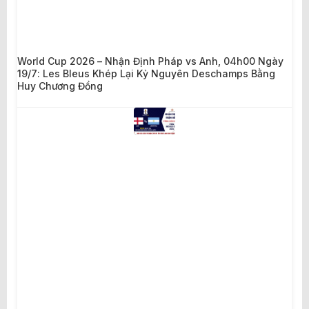
World Cup 2026 – Nhận Định Pháp vs Anh, 04h00 Ngày
19/7: Les Bleus Khép Lại Kỷ Nguyên Deschamps Bằng
Huy Chương Đồng