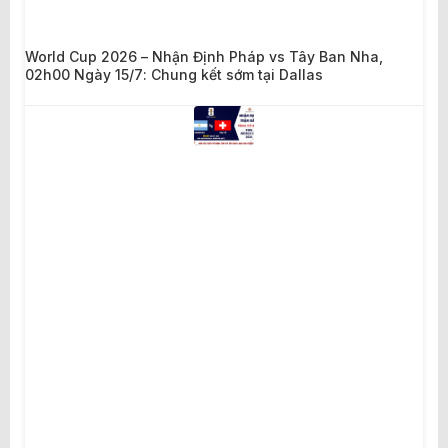
World Cup 2026 – Nhận Định Pháp vs Tây Ban Nha,
02h00 Ngày 15/7: Chung kết sớm tại Dallas