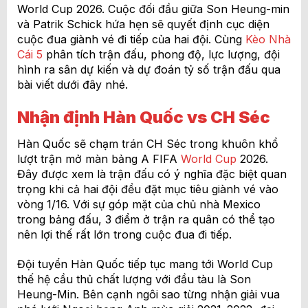
World Cup 2026. Cuộc đối đầu giữa Son Heung-min
và Patrik Schick hứa hẹn sẽ quyết định cục diện
cuộc đua giành vé đi tiếp của hai đội. Cùng
Kèo Nhà
Cái 5
phân tích trận đấu, phong độ, lực lượng, đội
hình ra sân dự kiến và dự đoán tỷ số trận đấu qua
bài viết dưới đây nhé.
Nhận định Hàn Quốc vs CH Séc
Hàn Quốc sẽ chạm trán CH Séc trong khuôn khổ
lượt trận mở màn bảng A FIFA
World Cup
2026.
Đây được xem là trận đấu có ý nghĩa đặc biệt quan
trọng khi cả hai đội đều đặt mục tiêu giành vé vào
vòng 1/16. Với sự góp mặt của chủ nhà Mexico
trong bảng đấu, 3 điểm ở trận ra quân có thể tạo
nên lợi thế rất lớn trong cuộc đua đi tiếp.
Đội tuyển Hàn Quốc tiếp tục mang tới World Cup
thế hệ cầu thủ chất lượng với đầu tàu là Son
Heung-Min. Bên cạnh ngôi sao từng nhận giải vua